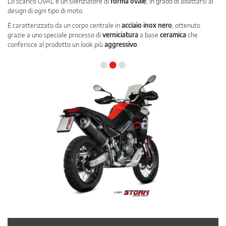
Lo scarico OVAL è un silenziatore di
forma ovale
, in grado di adattarsi al
design di ogni tipo di moto.
È caratterizzato da un corpo centrale in
acciaio inox nero
, ottenuto
grazie a uno speciale processo di
verniciatura
a base
ceramica
che
conferisce al prodotto un look più
aggressivo
.
•
•
•