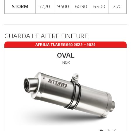
STORM
72,70
9.400
60,90
6.400
2,70
GUARDA LE ALTRE FINITURE
APRILIA TUAREG 660 2022 > 2024
OVAL
INOX
€ 257