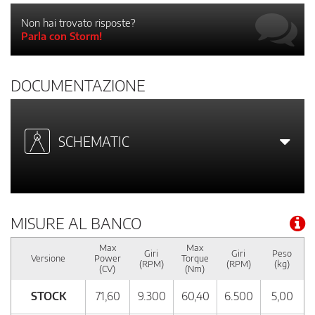
Non hai trovato risposte?
Parla con Storm!
DOCUMENTAZIONE
SCHEMATIC
MISURE AL BANCO
Max
Max
Giri
Giri
Peso
Versione
Power
Torque
(RPM)
(RPM)
(kg)
(CV)
(Nm)
STOCK
71,60
9.300
60,40
6.500
5,00