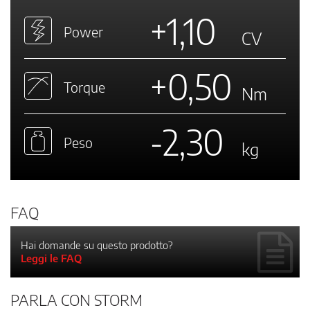
+1,10
Power
CV
+0,50
Torque
Nm
-2,30
Peso
kg
FAQ
Hai domande su questo prodotto?
Leggi le FAQ
PARLA CON STORM