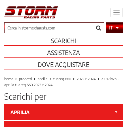
Espa
il
men
Cerca
IT
SCARICHI
ASSISTENZA
DOVE ACQUISTARE
home
prodotti
aprilia
tuareg 660
2022 > 2024
a.017.lx2b -
aprilia tuareg 660 2022 > 2024
Scarichi per
APRILIA