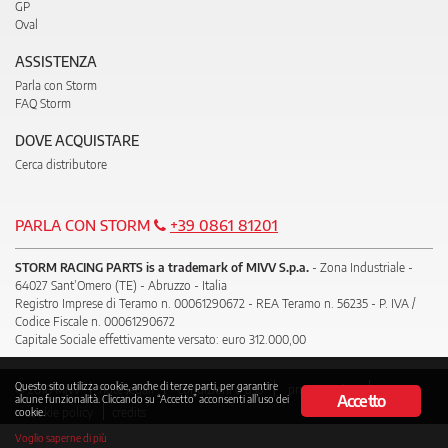
GP
Oval
ASSISTENZA
Parla con Storm
FAQ Storm
DOVE ACQUISTARE
Cerca distributore
PARLA CON STORM
+39 0861 81201
STORM RACING PARTS is a trademark of MIVV S.p.a.
- Zona Industriale -
64027 Sant’Omero (TE) - Abruzzo - Italia
Registro Imprese di Teramo n. 00061290672 - REA Teramo n. 56235 - P. IVA /
Codice Fiscale n. 00061290672
Capitale Sociale effettivamente versato: euro 312.000,00
Questo sito utilizza cookie, anche di terze parti, per garantire
© 2018 Mivv
note legali
condizioni d’uso
privacy policy
Accetto
alcune funzionalità. Cliccando su “Accetto” acconsenti all’uso dei
cookie policy
credits
cookie.
Voglio saperne di più