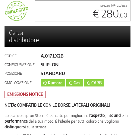
prezzo IVA esclusa
€ 280
,00
Cerca
distributore
A.017.LX2B
CODICE
SLIP-ON
CONFIGURAZIONE
STANDARD
POSIZIONE
OMOLOGAZIONE
Rumore
Gas
CARB
EMISSIONS NOTICE
NOTA: COMPATIBILE CON LE BORSE LATERALI ORIGINALI
Lo scarico slip-on Storm è pensato per migliorare l’
aspetto
, il
sound
e la
performance
della tua moto. È l’ideale per tutti coloro che vogliono
distinguersi
sulla strada.