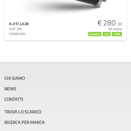
€ 280
A.017.LX2B
, 00
SLIP-ON
IVA esclusa
STANDARD
Rumore
Gas
CARB
CHI SIAMO
NEWS
CONTATTI
TROVA LO SCARICO
RICERCA PER MARCA