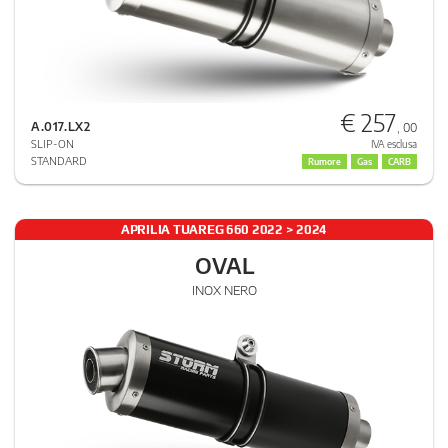
€ 257
A.017.LX2
, 00
SLIP-ON
IVA esclusa
STANDARD
Rumore
Gas
CARB
APRILIA TUAREG 660 2022 > 2024
OVAL
INOX NERO