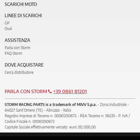
SCARICHI MOTO
LINEE DI SCARICHI
GP
Oval
ASSISTENZA
Parla con Storm
FAQ Storm
DOVE ACQUISTARE
Cerca distributore
PARLA CON STORM
+39 0861 81201
STORM RACING PARTS is a trademark of MIVV S.p.a.
- Zona Industriale -
64027 Sant’Omero (TE) - Abruzzo - Italia
Registro Imprese di Teramo n. 00061290672 - REA Teramo n. 56235 - P. IVA /
Codice Fiscale n. 00061290672
Capitale Sociale effettivamente versato: euro 312.000,00