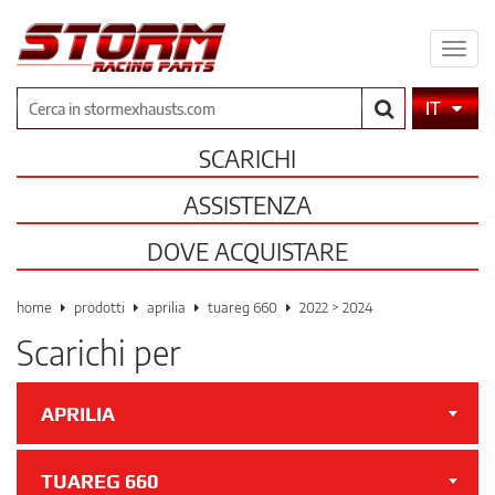
Espa
il
men
Cerca
IT
SCARICHI
ASSISTENZA
DOVE ACQUISTARE
home
prodotti
aprilia
tuareg 660
2022 > 2024
Scarichi per
APRILIA
TUAREG 660