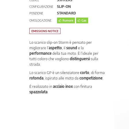
CODICE
SLIP-ON
CONFIGURAZIONE
STANDARD
POSIZIONE
OMOLOGAZIONE
Rumore
Gas
EMISSIONS NOTICE
Lo scarico slip-on Storm è pensato per
migliorare l’
aspetto
, il
sound
e la
performance
della tua moto. È l’ideale per
tutti coloro che vogliono
distinguersi
sulla
strada.
Lo scarico GP è un silenziatore
corto
, di forma
rotonda
, ispirato alle moto da
competizione
.
È realizzato in
acciaio inox
con finitura
spazzolata
.