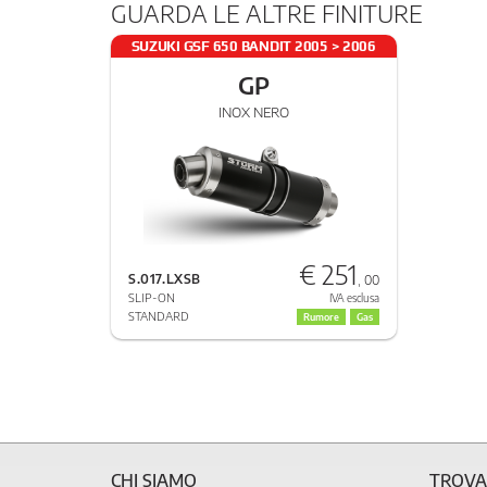
GUARDA LE ALTRE FINITURE
SUZUKI GSF 650 BANDIT 2005 > 2006
GP
INOX NERO
€ 251
S.017.LXSB
, 00
SLIP-ON
IVA esclusa
STANDARD
Rumore
Gas
CHI SIAMO
TROVA