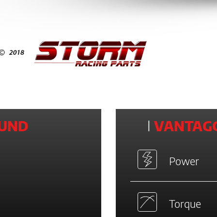
UND
I
VANTAGG
Power
Torque