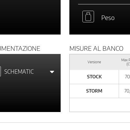
Peso
UMENTAZIONE
MISURE AL BANCO
Max 
Versione
(C
SCHEMATIC
STOCK
70
STORM
70