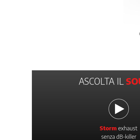
ASCOLTA IL
SO
Storm
exhaust
senza dB-killer