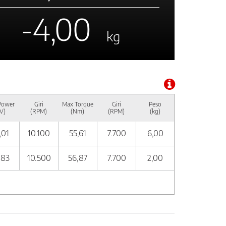
-4,00
kg
Power
Giri
Max Torque
Giri
Peso
V)
(RPM)
(Nm)
(RPM)
(kg)
,01
10.100
55,61
7.700
6,00
,83
10.500
56,87
7.700
2,00