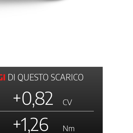
I
DI QUESTO SCARICO
+0,82
CV
+1,26
Nm