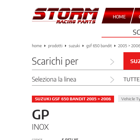
HOME
S
home
prodotti
suzuki
gsf 650 bandit
2005 > 200
Scarichi per
SU
Seleziona la linea
TUTTE
SUZUKI GSF 650 BANDIT 2005 > 2006
Vehicle 
GP
INOX
S.017.LXS