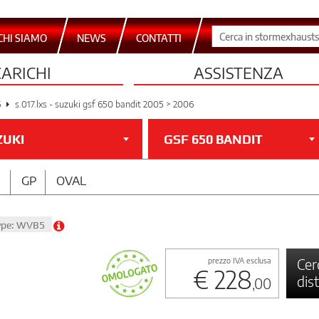
CHI SIAMO
NEWS
CONTATTI
CARICHI
ASSISTENZA
6
s.017.lxs - suzuki gsf 650 bandit 2005 > 2006
ZUKI
GSF 650 BANDIT
GP
OVAL
Type: WVB5
Cer
prezzo IVA esclusa
€ 228
dis
,00