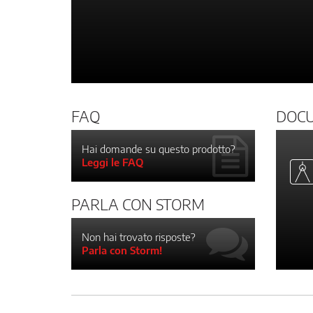
FAQ
DOC
Hai domande su questo prodotto?
Leggi le FAQ
PARLA CON STORM
Non hai trovato risposte?
Parla con Storm!