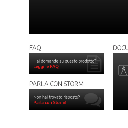
FAQ
DOC
Hai domande su questo prodotto?
Leggi le FAQ
PARLA CON STORM
Non hai trovato risposte?
Parla con Storm!