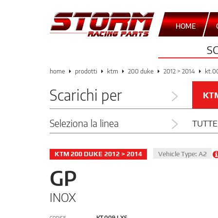
HOME
S
home
prodotti
ktm
200 duke
2012 > 2014
kt.0
Scarichi per
KT
Seleziona la linea
TUTTE
KTM 200 DUKE 2012 > 2014
Vehicle Type: A2
GP
INOX
KT.009.LXS