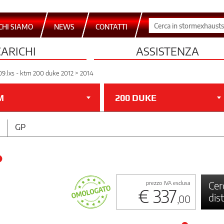
CHI SIAMO
NEWS
CONTATTI
CARICHI
ASSISTENZA
09.lxs - ktm 200 duke 2012 > 2014
M
200 DUKE
GP
Cer
prezzo IVA esclusa
€ 337
dis
,00