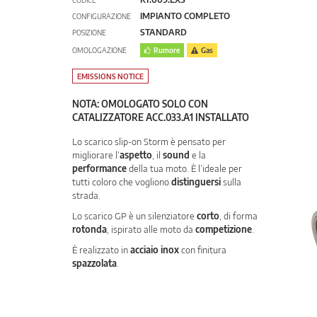
CODICE
IMPIANTO COMPLETO
CONFIGURAZIONE
STANDARD
POSIZIONE
OMOLOGAZIONE
Rumore
Gas
EMISSIONS NOTICE
NOTA: OMOLOGATO SOLO CON
CATALIZZATORE ACC.033.A1 INSTALLATO
Lo scarico slip-on Storm è pensato per
migliorare l’
aspetto
, il
sound
e la
performance
della tua moto. È l’ideale per
tutti coloro che vogliono
distinguersi
sulla
strada.
Lo scarico GP è un silenziatore
corto
, di forma
rotonda
, ispirato alle moto da
competizione
.
È realizzato in
acciaio inox
con finitura
spazzolata
.