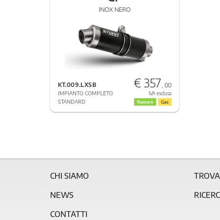
INOX NERO
€ 357
KT.009.LXSB
, 00
IMPIANTO COMPLETO
IVA esclusa
STANDARD
Rumore
Gas
CHI SIAMO
TROVA
NEWS
RICER
CONTATTI