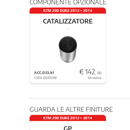
COMPONENTE OPZIONALE
KTM 200 DUKE 2012 > 2014
CATALIZZATORE
-
€ 142
ACC.033.A1
, 00
CATALIZZATORE
IVA esclusa
GUARDA LE ALTRE FINITURE
KTM 200 DUKE 2012 > 2014
GP