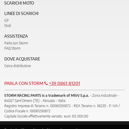
SCARICHI MOTO
LINEE DI SCARICHI
GP
Oval
ASSISTENZA
Parla con Storm
FAQ Storm
DOVE ACQUISTARE
Cerca distributore
PARLA CON STORM
+39 0861 81201
STORM RACING PARTS is a trademark of MIVV S.p.a.
- Zona Industriale -
64027 Sant’Omero (TE) - Abruzzo - Italia
Registro Imprese di Teramo n. 00061290672 - REA Teramo n. 56235 - P. IVA /
Codice Fiscale n. 00061290672
Capitale Sociale effettivamente versato: euro 312.000,00