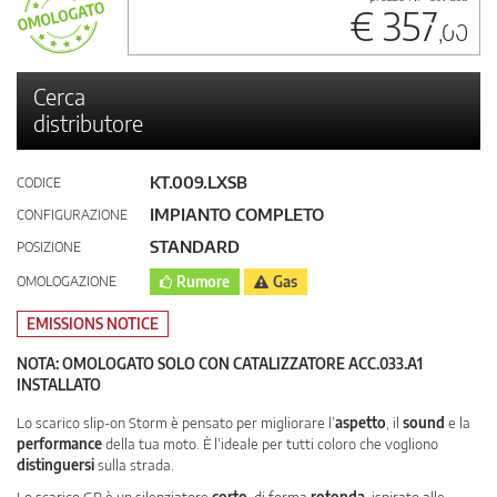
€ 357
,00
Cerca
distributore
KT.009.LXSB
CODICE
IMPIANTO COMPLETO
CONFIGURAZIONE
STANDARD
POSIZIONE
OMOLOGAZIONE
Rumore
Gas
EMISSIONS NOTICE
NOTA: OMOLOGATO SOLO CON CATALIZZATORE ACC.033.A1
INSTALLATO
Lo scarico slip-on Storm è pensato per migliorare l’
aspetto
, il
sound
e la
performance
della tua moto. È l’ideale per tutti coloro che vogliono
distinguersi
sulla strada.