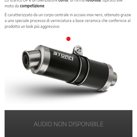
Lo scarico GP è un silenziatore
corto
, di forma
rotonda
, ispirato alle
moto da
competizione
.
È caratterizzato da un corpo centrale in acciaio inox nero, ottenuto grazie
a uno speciale processo di verniciatura a base ceramica che conferisce al
prodotto un look più aggressivo.
•
AUDIO NON DISPONIBILE