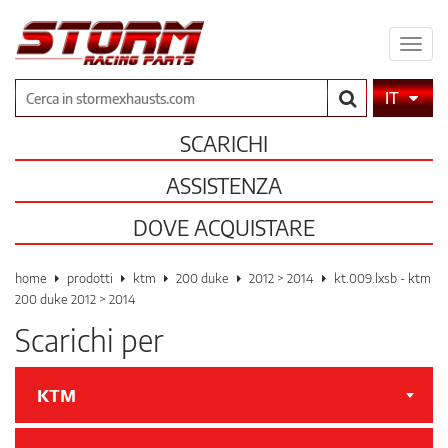
Espa
il
men
Cerca
IT
SCARICHI
ASSISTENZA
DOVE ACQUISTARE
home
prodotti
ktm
200 duke
2012 > 2014
kt.009.lxsb - ktm
200 duke 2012 > 2014
Scarichi per
KTM