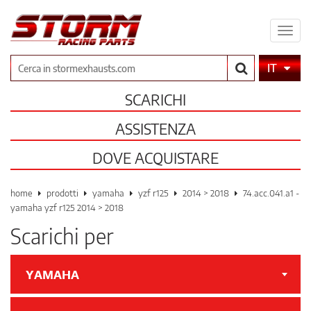
Espa
il
men
Cerca
IT
SCARICHI
ASSISTENZA
DOVE ACQUISTARE
home
prodotti
yamaha
yzf r125
2014 > 2018
74.acc.041.a1 -
yamaha yzf r125 2014 > 2018
Scarichi per
YAMAHA