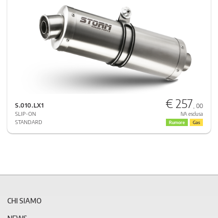
€ 257
S.010.LX1
, 00
SLIP-ON
IVA esclusa
STANDARD
Rumore
Gas
CHI SIAMO