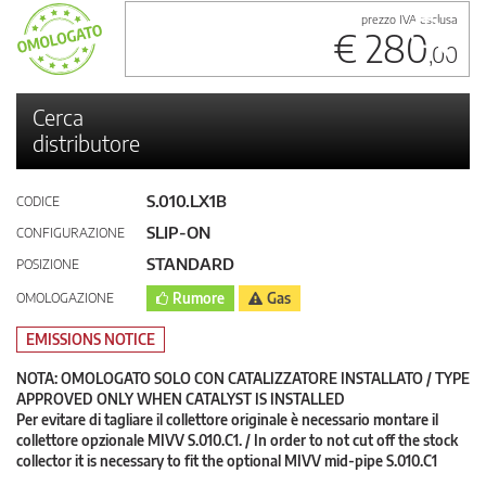
prezzo IVA esclusa
€ 280
,00
Cerca
distributore
S.010.LX1B
CODICE
SLIP-ON
CONFIGURAZIONE
STANDARD
POSIZIONE
OMOLOGAZIONE
Rumore
Gas
EMISSIONS NOTICE
NOTA: OMOLOGATO SOLO CON CATALIZZATORE INSTALLATO / TYPE
APPROVED ONLY WHEN CATALYST IS INSTALLED
Per evitare di tagliare il collettore originale è necessario montare il
collettore opzionale MIVV S.010.C1. / In order to not cut off the stock
collector it is necessary to fit the optional MIVV mid-pipe S.010.C1