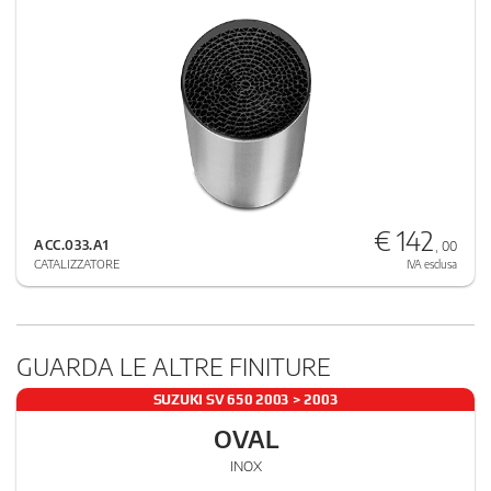
€ 142
ACC.033.A1
, 00
CATALIZZATORE
IVA esclusa
GUARDA LE ALTRE FINITURE
SUZUKI SV 650 2003 > 2003
OVAL
INOX