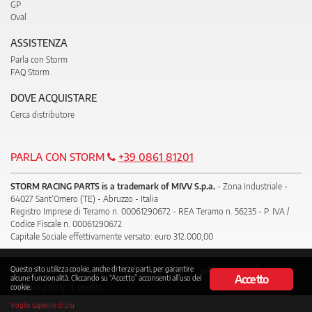
GP
Oval
ASSISTENZA
Parla con Storm
FAQ Storm
DOVE ACQUISTARE
Cerca distributore
PARLA CON STORM
+39 0861 81201
STORM RACING PARTS is a trademark of MIVV S.p.a.
- Zona Industriale -
64027 Sant’Omero (TE) - Abruzzo - Italia
Registro Imprese di Teramo n. 00061290672 - REA Teramo n. 56235 - P. IVA /
Codice Fiscale n. 00061290672
Capitale Sociale effettivamente versato: euro 312.000,00
Questo sito utilizza cookie, anche di terze parti, per garantire
© 2018 Mivv
note legali
condizioni d’uso
privacy policy
Accetto
alcune funzionalità. Cliccando su “Accetto” acconsenti all’uso dei
cookie policy
credits
cookie.
Voglio saperne di più