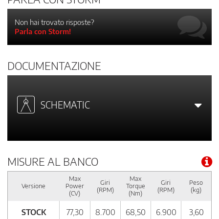
Non hai trovato risposte?
Parla con Storm!
DOCUMENTAZIONE
SCHEMATIC
MISURE AL BANCO
Max
Max
Giri
Giri
Peso
Versione
Power
Torque
(RPM)
(RPM)
(kg)
(CV)
(Nm)
STOCK
77,30
8.700
68,50
6.900
3,60