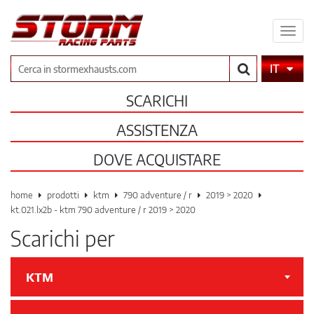
Espa
il
men
Cerca
IT
SCARICHI
ASSISTENZA
DOVE ACQUISTARE
home
prodotti
ktm
790 adventure / r
2019 > 2020
kt.021.lx2b - ktm 790 adventure / r 2019 > 2020
Scarichi per
KTM