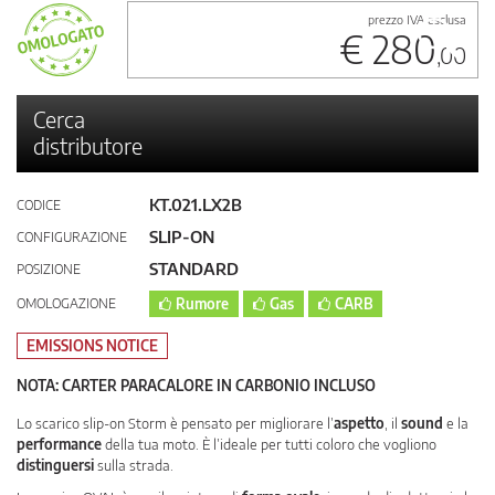
prezzo IVA esclusa
€ 280
,00
Cerca
distributore
KT.021.LX2B
CODICE
SLIP-ON
CONFIGURAZIONE
STANDARD
POSIZIONE
OMOLOGAZIONE
Rumore
Gas
CARB
EMISSIONS NOTICE
NOTA: CARTER PARACALORE IN CARBONIO INCLUSO
Lo scarico slip-on Storm è pensato per migliorare l’
aspetto
, il
sound
e la
performance
della tua moto. È l’ideale per tutti coloro che vogliono
distinguersi
sulla strada.