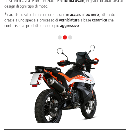
Lo scarico OVAL è un silenziatore di
forma ovale
, in grado di adattarsi al
design di ogni tipo di moto.
È caratterizzato da un corpo centrale in
acciaio inox nero
, ottenuto
grazie a uno speciale processo di
verniciatura
a base
ceramica
che
conferisce al prodotto un look più
aggressivo
.
•
•
•