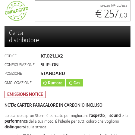
prezzo IVA esclusa
€ 257
,00
Cerca
distributore
KT.021.LX2
CODICE
SLIP-ON
CONFIGURAZIONE
STANDARD
POSIZIONE
OMOLOGAZIONE
Rumore
Gas
EMISSIONS NOTICE
NOTA: CARTER PARACALORE IN CARBONIO INCLUSO
Lo scarico slip-on Storm è pensato per migliorare l’
aspetto
, il
sound
e la
performance
della tua moto. È l’ideale per tutti coloro che vogliono
distinguersi
sulla strada.