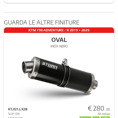
GUARDA LE ALTRE FINITURE
KTM 790 ADVENTURE / R 2019 > 2020
OVAL
INOX NERO
€ 280
KT.021.LX2B
, 00
SLIP-ON
IVA esclusa