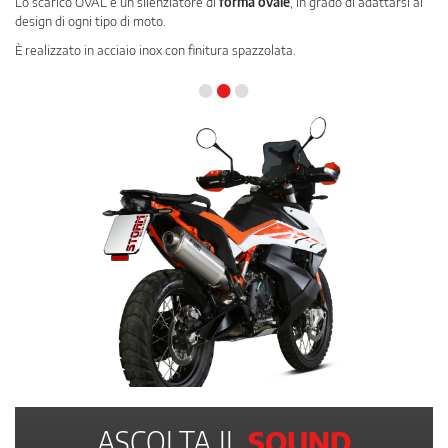
Lo scarico OVAL è un silenziatore di
forma ovale
, in grado di adattarsi al
design di ogni tipo di moto.
È realizzato in acciaio inox con finitura spazzolata.
•
•
•
ASCOLTA IL
SOUND