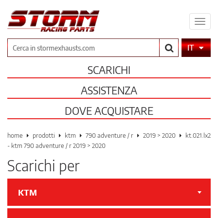
Espa
il
men
Cerca
IT
SCARICHI
ASSISTENZA
DOVE ACQUISTARE
home
prodotti
ktm
790 adventure / r
2019 > 2020
kt.021.lx2
- ktm 790 adventure / r 2019 > 2020
Scarichi per
KTM