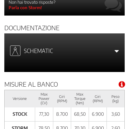
Non hai trovato risposte?
Parla con Storm!
DOCUMENTAZIONE
SCHEMATIC
MISURE AL BANCO
Max
Max
Giri
Giri
Peso
Versione
Power
Torque
(RPM)
(RPM)
(kg)
(CV)
(Nm)
STOCK
77,30
8.700
68,50
6.900
3,60
STORM
78,50
8.700
70,30
6.900
2,60