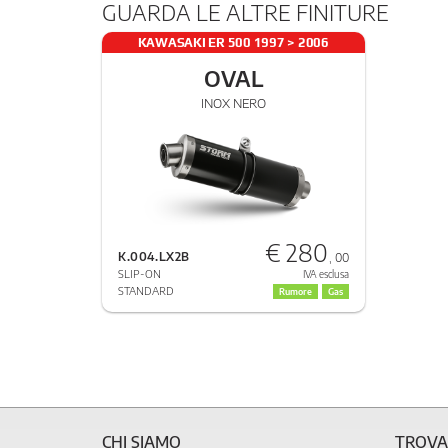
GUARDA LE ALTRE FINITURE
KAWASAKI ER 500 1997 > 2006
OVAL
INOX NERO
€ 280
K.004.LX2B
, 00
SLIP-ON
IVA esclusa
STANDARD
Rumore
Gas
CHI SIAMO
TROVA