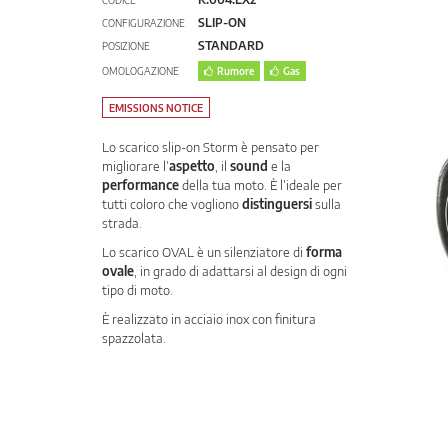
CODICE
SLIP-ON
CONFIGURAZIONE
STANDARD
POSIZIONE
OMOLOGAZIONE
Rumore
Gas
EMISSIONS NOTICE
Lo scarico slip-on Storm è pensato per
migliorare l’
aspetto
, il
sound
e la
performance
della tua moto. È l’ideale per
tutti coloro che vogliono
distinguersi
sulla
strada.
Lo scarico OVAL è un silenziatore di
forma
ovale
, in grado di adattarsi al design di ogni
tipo di moto.
È realizzato in acciaio inox con finitura
spazzolata.