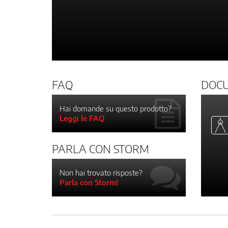
FAQ
DOC
Hai domande su questo prodotto?
Leggi le FAQ
PARLA CON STORM
Non hai trovato risposte?
Parla con Storm!