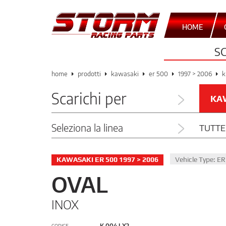
HOME
S
home
prodotti
kawasaki
er 500
1997 > 2006
k
Scarichi per
KA
Seleziona la linea
TUTTE
KAWASAKI ER 500 1997 > 2006
Vehicle Type: E
OVAL
INOX
K.004.LX2