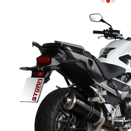
•
•
•