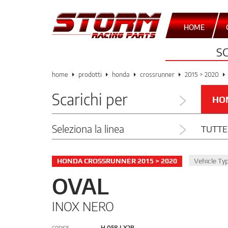
HOME
S
home
prodotti
honda
crossrunner
2015 > 2020
Scarichi per
HO
Seleziona la linea
TUTTE
HONDA CROSSRUNNER 2015 > 2020
Vehicle Ty
OVAL
INOX NERO
H.058.LX2B