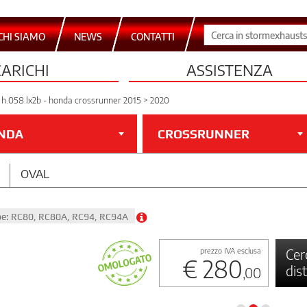
CHI SIAMO
NEWS
CONTATTI
CARICHI
ASSISTENZA
h.058.lx2b - honda crossrunner 2015 > 2020
NDA
CROSSRUNNER
OVAL
pe: RC80, RC80A, RC94, RC94A
Cer
prezzo IVA esclusa
€ 280
dis
,00