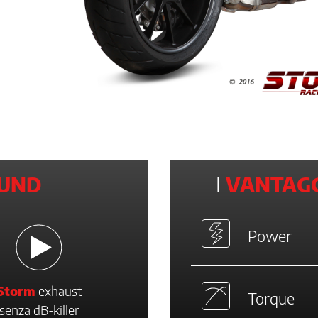
UND
I
VANTAGG
Power
Storm
exhaust
Torque
senza dB-killer