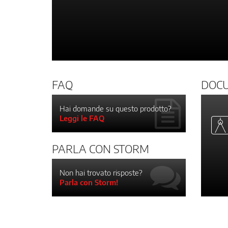
FAQ
DOC
Hai domande su questo prodotto?
Leggi le FAQ
PARLA CON STORM
Non hai trovato risposte?
Parla con Storm!