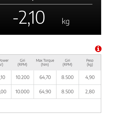
-2,10
kg
Power
Giri
Max Torque
Giri
Peso
V)
(RPM)
(Nm)
(RPM)
(kg)
,10
10.200
64,70
8.500
4,90
,00
10.000
64,90
8.500
2,80