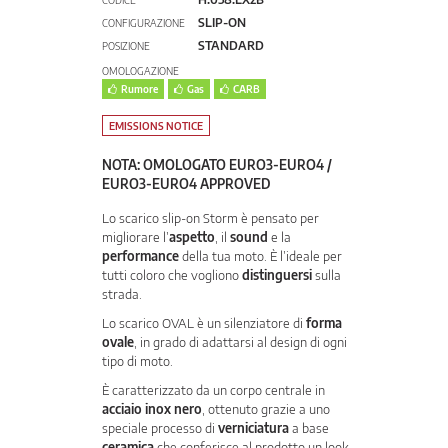
CODICE
SLIP-ON
CONFIGURAZIONE
STANDARD
POSIZIONE
OMOLOGAZIONE
Rumore
Gas
CARB
EMISSIONS NOTICE
NOTA: OMOLOGATO EURO3-EURO4 /
EURO3-EURO4 APPROVED
Lo scarico slip-on Storm è pensato per
migliorare l’
aspetto
, il
sound
e la
performance
della tua moto. È l’ideale per
tutti coloro che vogliono
distinguersi
sulla
strada.
Lo scarico OVAL è un silenziatore di
forma
ovale
, in grado di adattarsi al design di ogni
tipo di moto.
È caratterizzato da un corpo centrale in
acciaio inox nero
, ottenuto grazie a uno
speciale processo di
verniciatura
a base
ceramica
che conferisce al prodotto un look