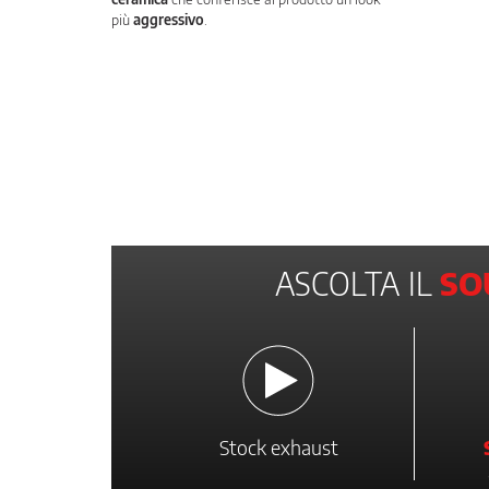
più
aggressivo
.
ASCOLTA IL
SO
Stock exhaust