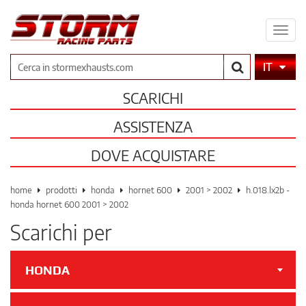
Espa
il
men
Cerca
IT
SCARICHI
ASSISTENZA
DOVE ACQUISTARE
home
prodotti
honda
hornet 600
2001 > 2002
h.018.lx2b -
honda hornet 600 2001 > 2002
Scarichi per
HONDA