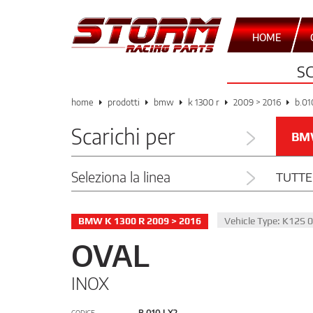
HOME
S
home
prodotti
bmw
k 1300 r
2009 > 2016
b.01
Scarichi per
BM
Seleziona la linea
TUTTE
BMW K 1300 R 2009 > 2016
Vehicle Type: K12S 
OVAL
INOX
B.010.LX2