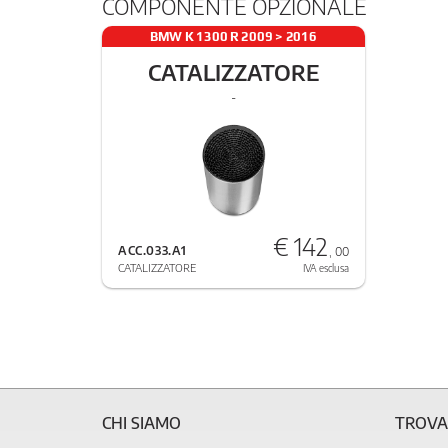
COMPONENTE OPZIONALE
BMW K 1300 R 2009 > 2016
CATALIZZATORE
-
€ 142
ACC.033.A1
, 00
CATALIZZATORE
IVA esclusa
CHI SIAMO
TROVA