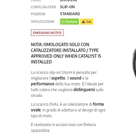
CODICE
SLIP-ON
CONFIGURAZIONE
STANDARD
POSIZIONE
OMOLOGAZIONE
Rumore
Gas
EMISSIONS NOTICE
NOTA: OMOLOGATO SOLO CON
CATALIZZATORE INSTALLATO / TYPE
APPROVED ONLY WHEN CATALYST IS
INSTALLED
Lo scarico slip-on Storm è pensato per
migliorare l’
aspetto
, il
sound
e la
performance
della tua moto. È l’ideale per
tutti coloro che vogliono
distinguersi
sulla
strada.
Lo scarico OVAL è un silenziatore di
forma
ovale
, in grado di adattarsi al design di ogni
tipo di moto.
È realizzato in acciaio inox con finitura
spazzolata.