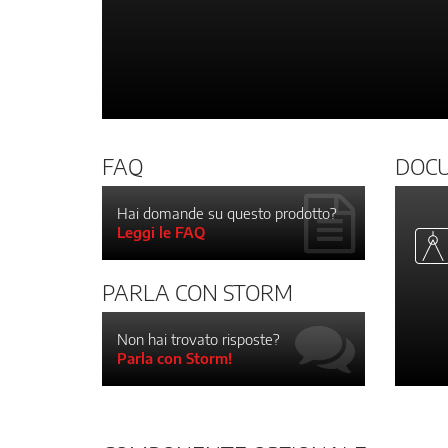
FAQ
DOC
Hai domande su questo prodotto?
Leggi le FAQ
PARLA CON STORM
Non hai trovato risposte?
Parla con Storm!