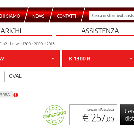
CHI SIAMO
NEWS
CONTATTI
CARICHI
ASSISTENZA
0.lx2 - bmw k 1300 r 2009 > 2016
W
K 1300 R
OVAL
0508A
Cer
prezzo IVA esclusa
€ 257
dis
,00