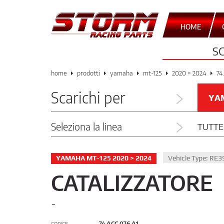
HOME
S
home
prodotti
yamaha
mt-125
2020 > 2024
74
Scarichi per
YA
Seleziona la linea
TUTTE
YAMAHA MT-125 2020 > 2024
Vehicle Type: RE3
CATALIZZATORE
-
74.ACC.076.A1