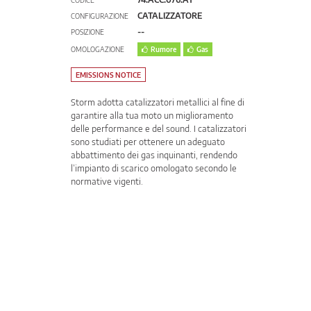
CODICE
CATALIZZATORE
CONFIGURAZIONE
--
POSIZIONE
OMOLOGAZIONE
Rumore
Gas
EMISSIONS NOTICE
Storm adotta catalizzatori metallici al fine di
garantire alla tua moto un miglioramento
delle performance e del sound. I catalizzatori
sono studiati per ottenere un adeguato
abbattimento dei gas inquinanti, rendendo
l’impianto di scarico omologato secondo le
normative vigenti.