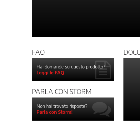
FAQ
DOC
Hai domande su questo prodotto?
Leggi le FAQ
PARLA CON STORM
Non hai trovato risposte?
Parla con Storm!