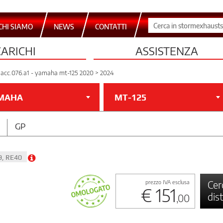
CHI SIAMO
NEWS
CONTATTI
CARICHI
ASSISTENZA
.acc.076.a1 - yamaha mt-125 2020 > 2024
MAHA
MT-125
GP
9, RE40
Cer
prezzo IVA esclusa
€ 151
dis
,00