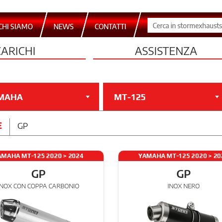
CHI SIAMO
NEWS
CONTATTI
CARICHI
ASSISTENZA
MAHA
MT-125
E
GP
AMAHA MT-125 2020 > 2024
YAMAHA MT-125 2020 > 20
GP
GP
INOX CON COPPA CARBONIO
INOX NERO