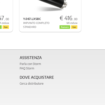
47
€ 416
Y.067.LXSBC
, 00
, 00
IMPIANTO COMPLETO
A esclusa
IVA esclusa
STANDARD
e
Gas
Rumore
Gas
ASSISTENZA
Parla con Storm
FAQ Storm
DOVE ACQUISTARE
Cerca distributore