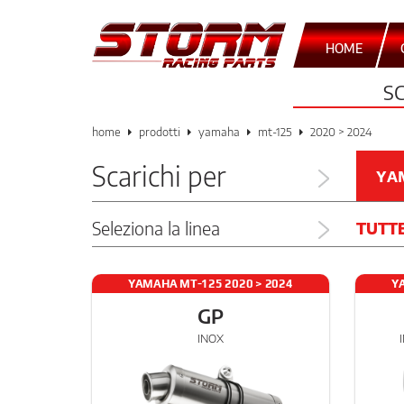
HOME
S
home
prodotti
yamaha
mt-125
2020 > 2024
Scarichi per
YA
Seleziona la linea
TUTT
YAMAHA MT-125 2020 > 2024
Y
GP
INOX