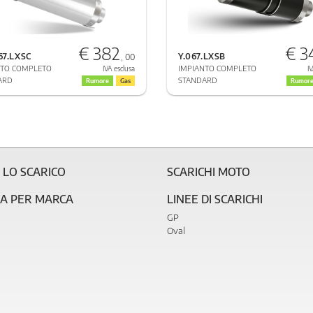
€ 382
€ 3
067.LXSC
Y.067.LXSB
, 00
NTO COMPLETO
IMPIANTO COMPLETO
IVA esclusa
IV
ARD
STANDARD
Rumore
Gas
Rumor
 LO SCARICO
SCARICHI MOTO
CA PER MARCA
LINEE DI SCARICHI
GP
Oval