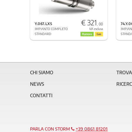
€ 321
Y.067.LXS
74.Y.
, 00
IMPIANTO COMPLETO
IMPIA
IVA esclusa
STANDARD
STAND
Rumore
Gas
CHI SIAMO
TROVA
NEWS
RICER
CONTATTI
PARLA CON STORM
+39 0861 81201