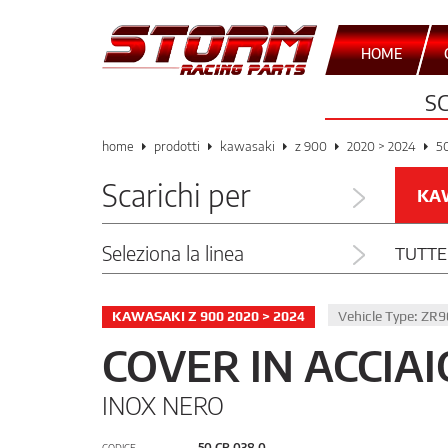
HOME
S
home
prodotti
kawasaki
z 900
2020 > 2024
50
Scarichi per
KA
Seleziona la linea
TUTTE
KAWASAKI Z 900 2020 > 2024
Vehicle Type: ZR
COVER IN ACCIAI
INOX NERO
50.CR.038.0