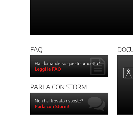
FAQ
DOC
Hai domande su questo prodotto?
Leggi le FAQ
PARLA CON STORM
Non hai trovato risposte?
Parla con Storm!