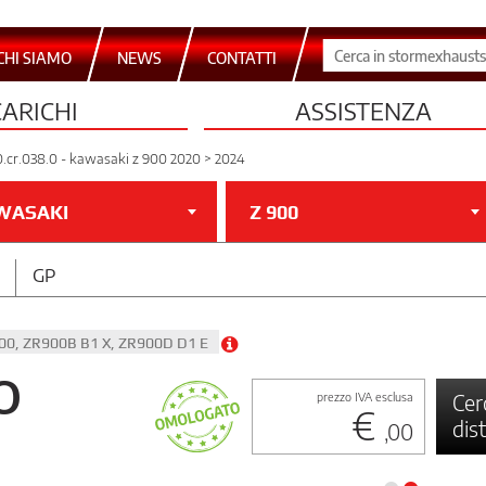
CHI SIAMO
NEWS
CONTATTI
CARICHI
ASSISTENZA
.cr.038.0 - kawasaki z 900 2020 > 2024
WASAKI
Z 900
GP
900, ZR900B B1 X, ZR900D D1 E
O
Cer
prezzo IVA esclusa
€
dis
,00