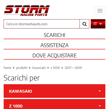
Espa
il
men
Cerca
IT
SCARICHI
ASSISTENZA
DOVE ACQUISTARE
home
prodotti
kawasaki
z 1000
2007 > 2009
Scarichi per
KAWASAKI
Z 1000