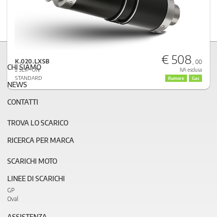
€ 508
K.020.LXSB
, 00
CHI SIAMO
2 SLIP-ON
IVA esclusa
STANDARD
Rumore
Gas
NEWS
CONTATTI
TROVA LO SCARICO
RICERCA PER MARCA
SCARICHI MOTO
LINEE DI SCARICHI
GP
Oval
ASSISTENZA