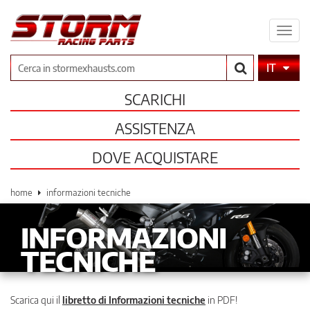
Espa
il
men
Cerca
IT
SCARICHI
ASSISTENZA
DOVE ACQUISTARE
home
informazioni tecniche
INFORMAZIONI
TECNICHE
Scarica qui il
libretto di Informazioni tecniche
in PDF!