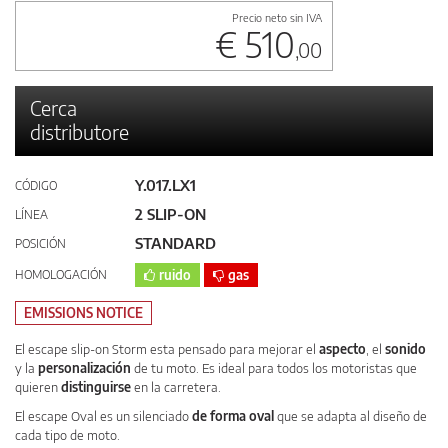
Precio neto sin IVA
€ 510
,00
Cerca
distributore
Y.017.LX1
CÓDIGO
2 SLIP-ON
LÍNEA
STANDARD
POSICIÓN
HOMOLOGACIÓN
ruido
gas
EMISSIONS NOTICE
El escape slip-on Storm esta pensado para mejorar el
aspecto
, el
sonido
y la
personalización
de tu moto. Es ideal para todos los motoristas que
quieren
distinguirse
en la carretera.
El escape Oval es un silenciado
de forma oval
que se adapta al diseño de
cada tipo de moto.