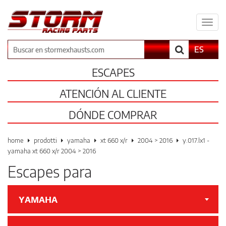
Espa
il
men
Buscar
ES
ESCAPES
ATENCIÓN AL CLIENTE
DÓNDE COMPRAR
home
prodotti
yamaha
xt 660 x/r
2004 > 2016
y.017.lx1 -
yamaha xt 660 x/r 2004 > 2016
Escapes para
YAMAHA