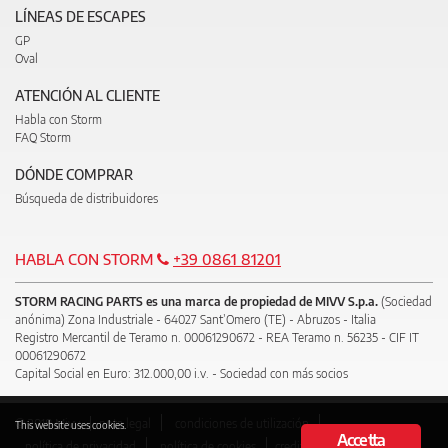
LÍNEAS DE ESCAPES
GP
Oval
ATENCIÓN AL CLIENTE
Habla con Storm
FAQ Storm
DÓNDE COMPRAR
Búsqueda de distribuidores
HABLA CON STORM
+39 0861 81201
STORM RACING PARTS es una marca de propiedad de MIVV S.p.a.
(Sociedad
anónima) Zona Industriale - 64027 Sant’Omero (TE) - Abruzos - Italia
Registro Mercantil de Teramo n. 00061290672 - REA Teramo n. 56235 - CIF IT
00061290672
Capital Social en Euro: 312.000,00 i.v. - Sociedad con más socios
© 2018 Mivv
nota legal
condiciones de utilización
This website uses cookies.
Accetta
política de privacidad
política de cookies
credits