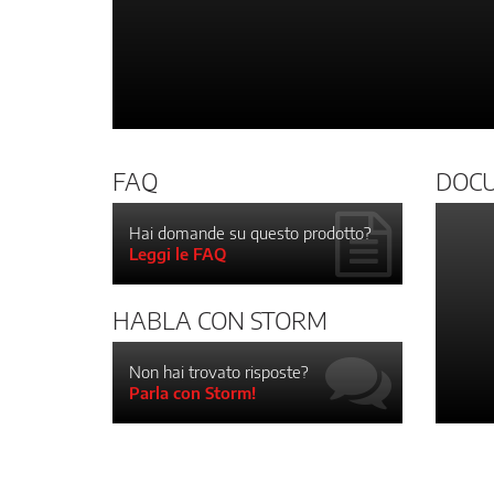
FAQ
DOC
Hai domande su questo prodotto?
Leggi le FAQ
HABLA CON STORM
Non hai trovato risposte?
Parla con Storm!