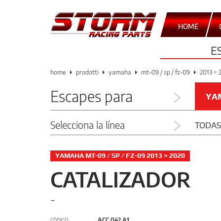
HOME
E
home
prodotti
yamaha
mt-09 / sp / fz-09
2013 > 
Escapes para
YA
Selecciona la línea
TODAS
YAMAHA MT-09 / SP / FZ-09 2013 > 2020
CATALIZADOR
-
ACC.042.A1
CÓDIGO