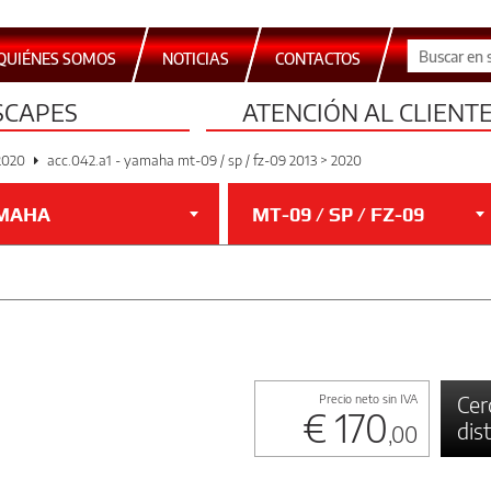
QUIÉNES SOMOS
NOTICIAS
CONTACTOS
SCAPES
ATENCIÓN AL CLIENT
2020
acc.042.a1 - yamaha mt-09 / sp / fz-09 2013 > 2020
MAHA
MT-09 / SP / FZ-09
Cer
Precio neto sin IVA
€ 170
dis
,00