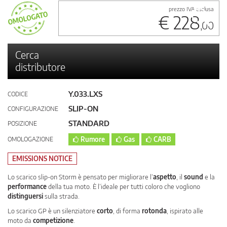
prezzo IVA esclusa
€ 228
,00
Cerca
distributore
Y.033.LXS
CODICE
SLIP-ON
CONFIGURAZIONE
STANDARD
POSIZIONE
OMOLOGAZIONE
Rumore
Gas
CARB
EMISSIONS NOTICE
Lo scarico slip-on Storm è pensato per migliorare l’
aspetto
, il
sound
e la
performance
della tua moto. È l’ideale per tutti coloro che vogliono
distinguersi
sulla strada.
Lo scarico GP è un silenziatore
corto
, di forma
rotonda
, ispirato alle
moto da
competizione
.