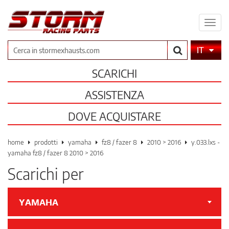
Espa
il
men
Cerca
IT
SCARICHI
ASSISTENZA
DOVE ACQUISTARE
home
prodotti
yamaha
fz8 / fazer 8
2010 > 2016
y.033.lxs -
yamaha fz8 / fazer 8 2010 > 2016
Scarichi per
YAMAHA