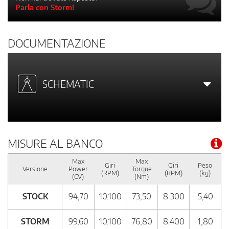
Parla con Storm!
DOCUMENTAZIONE
SCHEMATIC
MISURE AL BANCO
Max
Max
Giri
Giri
Peso
Versione
Power
Torque
(RPM)
(RPM)
(kg)
(CV)
(Nm)
STOCK
94,70
10.100
73,50
8.300
5,40
STORM
99,60
10.100
76,80
8.400
1,80