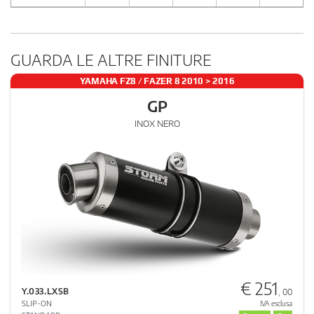
GUARDA LE ALTRE FINITURE
YAMAHA FZ8 / FAZER 8 2010 > 2016
GP
INOX NERO
€ 251
Y.033.LXSB
, 00
SLIP-ON
IVA esclusa