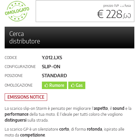
prezzo IVA esclusa
€ 228
,00
Cerca
distributore
Y.012.LXS
CODICE
SLIP-ON
CONFIGURAZIONE
STANDARD
POSIZIONE
OMOLOGAZIONE
Rumore
Gas
EMISSIONS NOTICE
Lo scarico slip-on Storm è pensato per migliorare l’
aspetto
, il
sound
e la
performance
della tua moto. È l’ideale per tutti coloro che vogliono
distinguersi
sulla strada.
Lo scarico GP è un silenziatore
corto
, di forma
rotonda
, ispirato alle
moto da
competizione
.