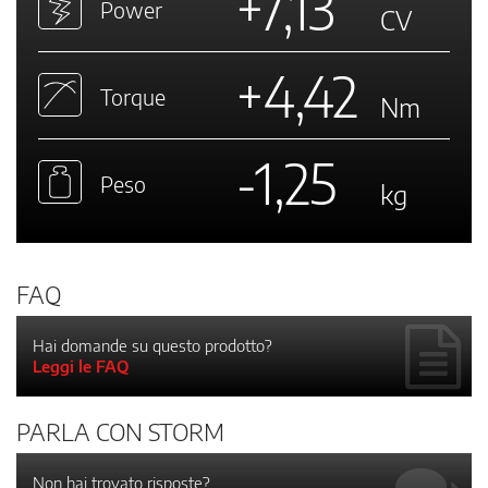
+7,13
Power
CV
+4,42
Torque
Nm
-1,25
Peso
kg
FAQ
Hai domande su questo prodotto?
Leggi le FAQ
PARLA CON STORM
Non hai trovato risposte?