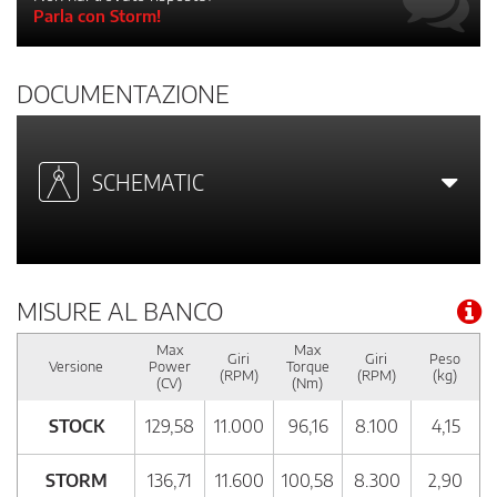
Parla con Storm!
DOCUMENTAZIONE
SCHEMATIC
MISURE AL BANCO
Max
Max
Giri
Giri
Peso
Versione
Power
Torque
(RPM)
(RPM)
(kg)
(CV)
(Nm)
STOCK
129,58
11.000
96,16
8.100
4,15
STORM
136,71
11.600
100,58
8.300
2,90