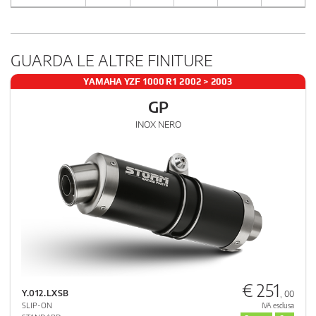
GUARDA LE ALTRE FINITURE
YAMAHA YZF 1000 R1 2002 > 2003
GP
INOX NERO
€ 251
Y.012.LXSB
, 00
SLIP-ON
IVA esclusa