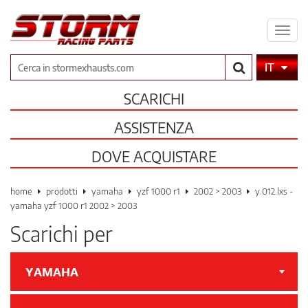
Espa
il
men
Cerca
IT
SCARICHI
ASSISTENZA
DOVE ACQUISTARE
home
prodotti
yamaha
yzf 1000 r1
2002 > 2003
y.012.lxs -
yamaha yzf 1000 r1 2002 > 2003
Scarichi per
YAMAHA