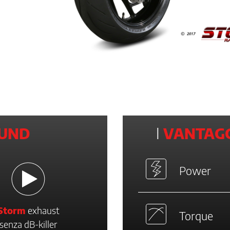
UND
I
VANTAGG
Power
Storm
exhaust
Torque
senza dB-killer