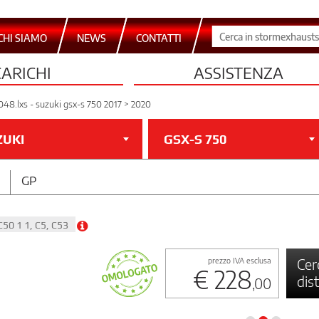
CHI SIAMO
NEWS
CONTATTI
CARICHI
ASSISTENZA
048.lxs - suzuki gsx-s 750 2017 > 2020
ZUKI
GSX-S 750
GP
C50 1 1, C5, C53
Cer
prezzo IVA esclusa
€ 228
dis
,00