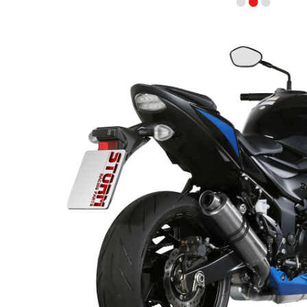
•
•
•