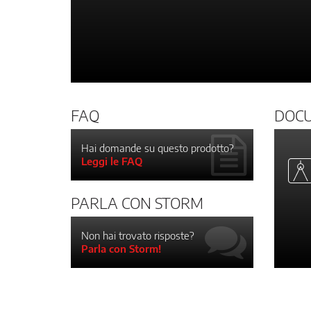
FAQ
DOC
Hai domande su questo prodotto?
Leggi le FAQ
PARLA CON STORM
Non hai trovato risposte?
Parla con Storm!