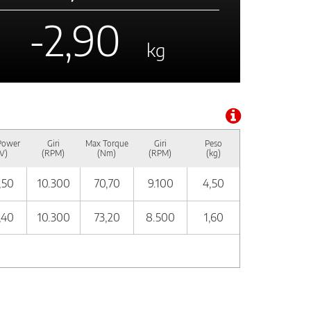
-2,90
kg
Power
Giri
Max Torque
Giri
Peso
V)
(RPM)
(Nm)
(RPM)
(kg)
,50
10.300
70,70
9.100
4,50
,40
10.300
73,20
8.500
1,60