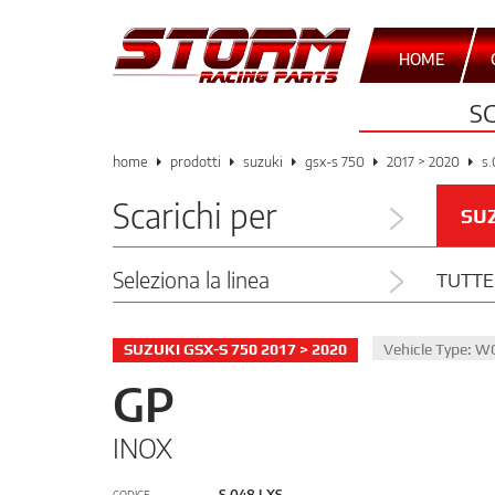
HOME
S
home
prodotti
suzuki
gsx-s 750
2017 > 2020
s.
Scarichi per
SU
Seleziona la linea
TUTTE
SUZUKI GSX-S 750 2017 > 2020
Vehicle Type: W
GP
INOX
S.048.LXS