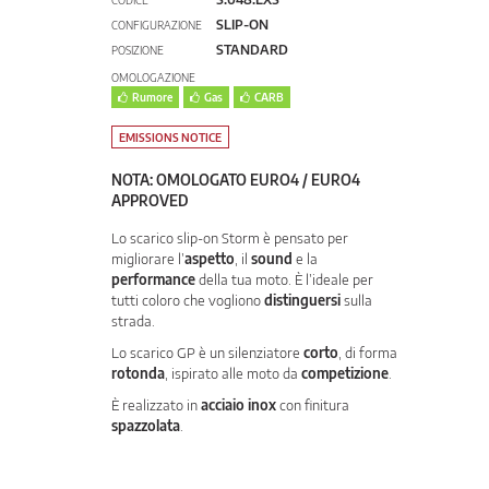
CODICE
SLIP-ON
CONFIGURAZIONE
STANDARD
POSIZIONE
OMOLOGAZIONE
Rumore
Gas
CARB
EMISSIONS NOTICE
NOTA: OMOLOGATO EURO4 / EURO4
APPROVED
Lo scarico slip-on Storm è pensato per
migliorare l’
aspetto
, il
sound
e la
performance
della tua moto. È l’ideale per
tutti coloro che vogliono
distinguersi
sulla
strada.
Lo scarico GP è un silenziatore
corto
, di forma
rotonda
, ispirato alle moto da
competizione
.
È realizzato in
acciaio inox
con finitura
spazzolata
.