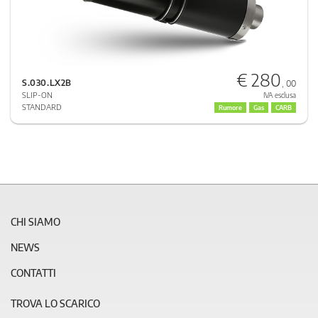
€ 280
S.030.LX2B
, 00
SLIP-ON
IVA esclusa
STANDARD
Rumore
Gas
CARB
CHI SIAMO
NEWS
CONTATTI
TROVA LO SCARICO