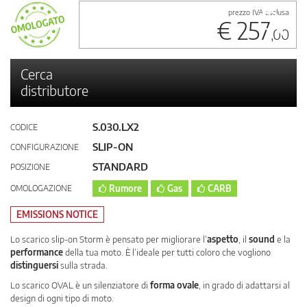
prezzo IVA esclusa
€ 257
,00
Cerca
distributore
S.030.LX2
CODICE
SLIP-ON
CONFIGURAZIONE
STANDARD
POSIZIONE
OMOLOGAZIONE
Rumore
Gas
CARB
EMISSIONS NOTICE
Lo scarico slip-on Storm è pensato per migliorare l’
aspetto
, il
sound
e la
performance
della tua moto. È l’ideale per tutti coloro che vogliono
distinguersi
sulla strada.
Lo scarico OVAL è un silenziatore di
forma ovale
, in grado di adattarsi al
design di ogni tipo di moto.