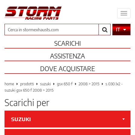
Espa
il
men
Cerca
IT
SCARICHI
ASSISTENZA
DOVE ACQUISTARE
home
prodotti
suzuki
gsx 650 f
2008 > 2015
s.030.lx2 -
suzuki gsx 650 f 2008 > 2015
Scarichi per
SUZUKI