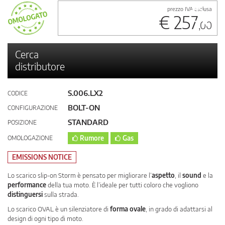
prezzo IVA esclusa
€ 257
,00
Cerca
distributore
S.006.LX2
CODICE
BOLT-ON
CONFIGURAZIONE
STANDARD
POSIZIONE
OMOLOGAZIONE
Rumore
Gas
EMISSIONS NOTICE
Lo scarico slip-on Storm è pensato per migliorare l’
aspetto
, il
sound
e la
performance
della tua moto. È l’ideale per tutti coloro che vogliono
distinguersi
sulla strada.
Lo scarico OVAL è un silenziatore di
forma ovale
, in grado di adattarsi al
design di ogni tipo di moto.