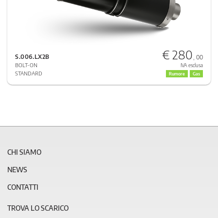
€ 280
S.006.LX2B
, 00
BOLT-ON
IVA esclusa
STANDARD
Rumore
Gas
CHI SIAMO
NEWS
CONTATTI
TROVA LO SCARICO