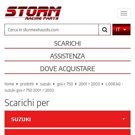
Espa
il
men
Cerca
IT
SCARICHI
ASSISTENZA
DOVE ACQUISTARE
home
prodotti
suzuki
gsx-r 750
2001 > 2003
s.006.lx2 -
suzuki gsx-r 750 2001 > 2003
Scarichi per
SUZUKI