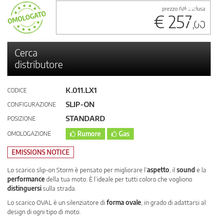
prezzo IVA esclusa
€ 257
,00
Cerca
distributore
K.011.LX1
CODICE
SLIP-ON
CONFIGURAZIONE
STANDARD
POSIZIONE
OMOLOGAZIONE
Rumore
Gas
EMISSIONS NOTICE
Lo scarico slip-on Storm è pensato per migliorare l’
aspetto
, il
sound
e la
performance
della tua moto. È l’ideale per tutti coloro che vogliono
distinguersi
sulla strada.
Lo scarico OVAL è un silenziatore di
forma ovale
, in grado di adattarsi al
design di ogni tipo di moto.