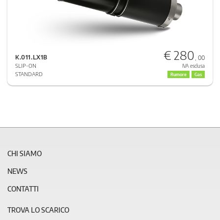
€ 280
K.011.LX1B
, 00
SLIP-ON
IVA esclusa
STANDARD
Rumore
Gas
CHI SIAMO
NEWS
CONTATTI
TROVA LO SCARICO