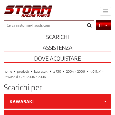
Espa
il
men
Cerca
IT
SCARICHI
ASSISTENZA
DOVE ACQUISTARE
home
prodotti
kawasaki
z 750
2004 > 2006
k.011.lx1 -
kawasaki z 750 2004 > 2006
Scarichi per
KAWASAKI