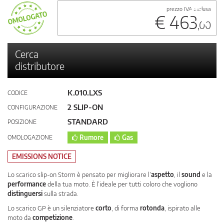
prezzo IVA esclusa
€ 463
,00
Cerca
distributore
K.010.LXS
CODICE
2 SLIP-ON
CONFIGURAZIONE
STANDARD
POSIZIONE
OMOLOGAZIONE
Rumore
Gas
EMISSIONS NOTICE
Lo scarico slip-on Storm è pensato per migliorare l’
aspetto
, il
sound
e la
performance
della tua moto. È l’ideale per tutti coloro che vogliono
distinguersi
sulla strada.
Lo scarico GP è un silenziatore
corto
, di forma
rotonda
, ispirato alle
moto da
competizione
.