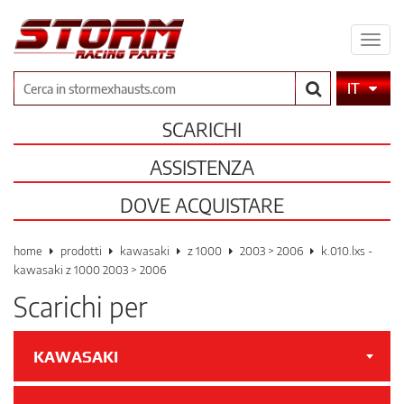
Espa
il
men
Cerca
IT
SCARICHI
ASSISTENZA
DOVE ACQUISTARE
home
prodotti
kawasaki
z 1000
2003 > 2006
k.010.lxs -
kawasaki z 1000 2003 > 2006
Scarichi per
KAWASAKI