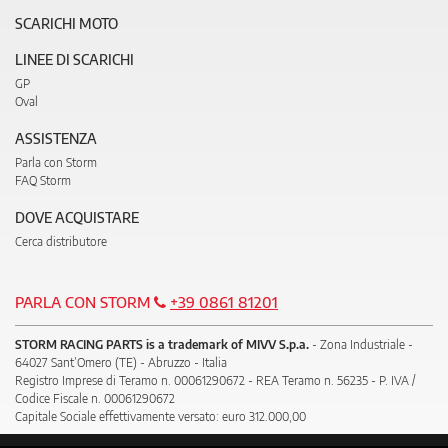
SCARICHI MOTO
LINEE DI SCARICHI
GP
Oval
ASSISTENZA
Parla con Storm
FAQ Storm
DOVE ACQUISTARE
Cerca distributore
PARLA CON STORM
+39 0861 81201
STORM RACING PARTS is a trademark of MIVV S.p.a.
- Zona Industriale -
64027 Sant’Omero (TE) - Abruzzo - Italia
Registro Imprese di Teramo n. 00061290672 - REA Teramo n. 56235 - P. IVA /
Codice Fiscale n. 00061290672
Capitale Sociale effettivamente versato: euro 312.000,00