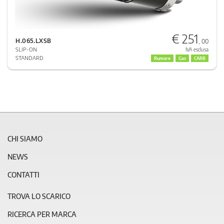
€ 251
H.065.LXSB
, 00
SLIP-ON
IVA esclusa
STANDARD
Rumore
Gas
CARB
CHI SIAMO
NEWS
CONTATTI
TROVA LO SCARICO
RICERCA PER MARCA