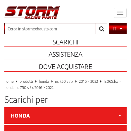
Espa
il
men
Cerca
IT
SCARICHI
ASSISTENZA
DOVE ACQUISTARE
home
prodotti
honda
nc 750 s / x
2016 > 2022
h.065.lxs -
honda nc 750 s / x 2016 > 2022
Scarichi per
HONDA