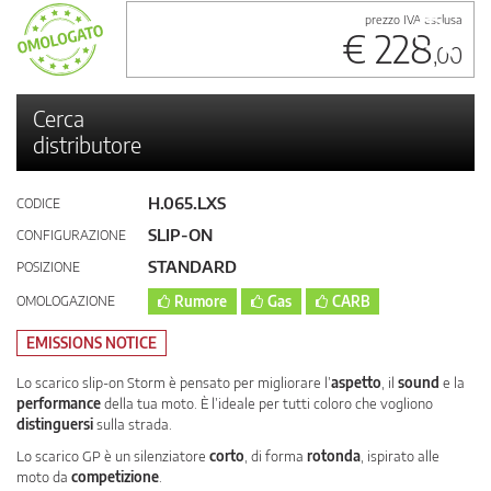
prezzo IVA esclusa
€ 228
,00
Cerca
distributore
H.065.LXS
CODICE
SLIP-ON
CONFIGURAZIONE
STANDARD
POSIZIONE
OMOLOGAZIONE
Rumore
Gas
CARB
EMISSIONS NOTICE
Lo scarico slip-on Storm è pensato per migliorare l’
aspetto
, il
sound
e la
performance
della tua moto. È l’ideale per tutti coloro che vogliono
distinguersi
sulla strada.
Lo scarico GP è un silenziatore
corto
, di forma
rotonda
, ispirato alle
moto da
competizione
.