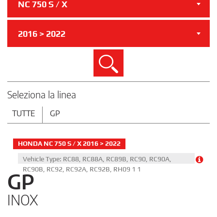
NC 750 S / X
2016 > 2022
Cerca
Seleziona la linea
TUTTE
GP
HONDA NC 750 S / X 2016 > 2022
Vehicle Type: RC88, RC88A, RC89B, RC90, RC90A,
RC90B, RC92, RC92A, RC92B, RH09 1 1
GP
INOX