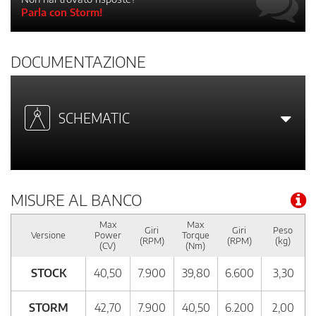
Parla con Storm!
DOCUMENTAZIONE
SCHEMATIC
MISURE AL BANCO
Max
Max
Giri
Giri
Peso
Versione
Power
Torque
(RPM)
(RPM)
(kg)
(CV)
(Nm)
STOCK
40,50
7.900
39,80
6.600
3,30
STORM
42,70
7.900
40,50
6.200
2,00