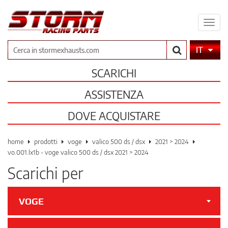
Espa
il
men
Cerca
IT
SCARICHI
ASSISTENZA
DOVE ACQUISTARE
home
prodotti
voge
valico 500 ds / dsx
2021 > 2024
vo.001.lx1b - voge valico 500 ds / dsx 2021 > 2024
Scarichi per
VOGE