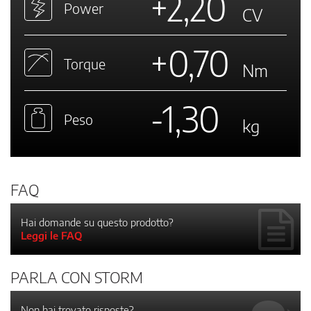
+2,20
Power
CV
+0,70
Torque
Nm
-1,30
Peso
kg
FAQ
Hai domande su questo prodotto?
Leggi le FAQ
PARLA CON STORM
Non hai trovato risposte?