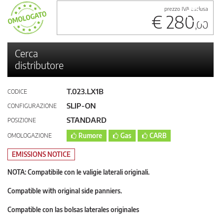
prezzo IVA esclusa
€ 280
,00
Cerca
distributore
T.023.LX1B
CODICE
SLIP-ON
CONFIGURAZIONE
STANDARD
POSIZIONE
OMOLOGAZIONE
Rumore
Gas
CARB
EMISSIONS NOTICE
NOTA: Compatibile con le valigie laterali originali.
Compatible with original side panniers.
Compatible con las bolsas laterales originales