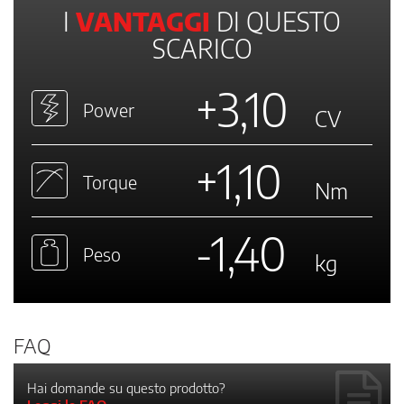
I
VANTAGGI
DI QUESTO
SCARICO
+3,10
Power
CV
+1,10
Torque
Nm
-1,40
Peso
kg
FAQ
Hai domande su questo prodotto?