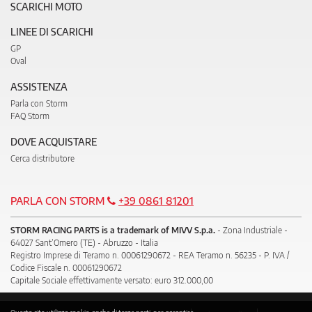
SCARICHI MOTO
LINEE DI SCARICHI
GP
Oval
ASSISTENZA
Parla con Storm
FAQ Storm
DOVE ACQUISTARE
Cerca distributore
PARLA CON STORM
+39 0861 81201
STORM RACING PARTS is a trademark of MIVV S.p.a.
- Zona Industriale -
64027 Sant’Omero (TE) - Abruzzo - Italia
Registro Imprese di Teramo n. 00061290672 - REA Teramo n. 56235 - P. IVA /
Codice Fiscale n. 00061290672
Capitale Sociale effettivamente versato: euro 312.000,00