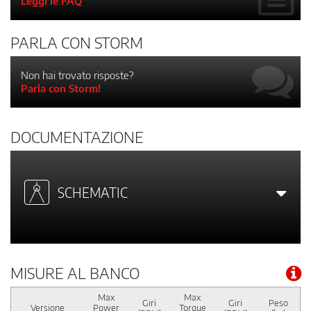
Leggi le FAQ
PARLA CON STORM
Non hai trovato risposte?
Parla con Storm!
DOCUMENTAZIONE
SCHEMATIC
MISURE AL BANCO
Max
Max
Giri
Giri
Peso
Versione
Power
Torque