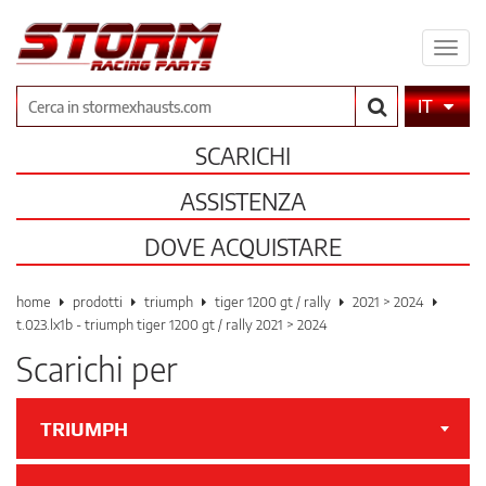
Espa
il
men
Cerca
IT
SCARICHI
ASSISTENZA
DOVE ACQUISTARE
home
prodotti
triumph
tiger 1200 gt / rally
2021 > 2024
t.023.lx1b - triumph tiger 1200 gt / rally 2021 > 2024
Scarichi per
TRIUMPH