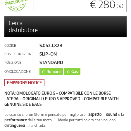
€ 280
,00
Cerca
distributore
S.042.LX2B
CODICE
SLIP-ON
CONFIGURAZIONE
STANDARD
POSIZIONE
OMOLOGAZIONE
Rumore
Gas
EMISSIONS NOTICE
NOTA: OMOLOGATO EURO 5 - COMPATIBILE CON LE BORSE
LATERALI ORIGINALI / EURO 5 APPROVED - COMPATIBLE WITH
GENUINE SIDE BAGS
Lo scarico slip-on Storm è pensato per migliorare l’
aspetto
, il
sound
e la
performance
della tua moto. È l’ideale per tutti coloro che vogliono
distinguersi
sulla strada.