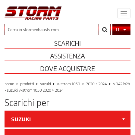
Espa
il
men
Cerca
IT
SCARICHI
ASSISTENZA
DOVE ACQUISTARE
home
prodotti
suzuki
v-strom 1050
2020 > 2024
s.042.lx2b
- suzuki v-strom 1050 2020 > 2024
Scarichi per
SUZUKI