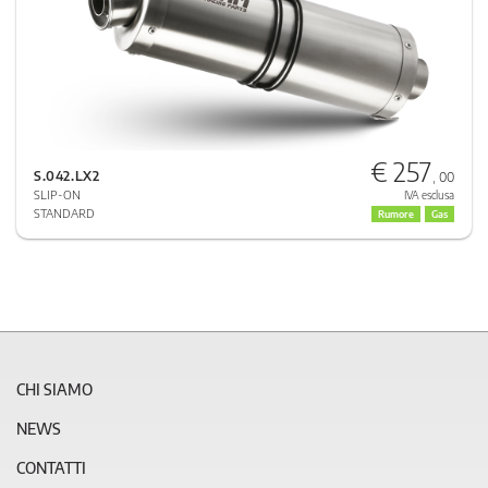
€ 257
S.042.LX2
, 00
SLIP-ON
IVA esclusa
STANDARD
Rumore
Gas
CHI SIAMO
NEWS
CONTATTI