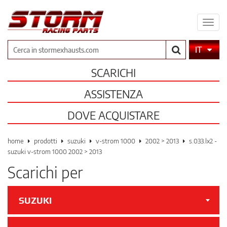
Espa
il
men
Cerca
IT
SCARICHI
ASSISTENZA
DOVE ACQUISTARE
home
prodotti
suzuki
v-strom 1000
2002 > 2013
s.033.lx2 -
suzuki v-strom 1000 2002 > 2013
Scarichi per
SUZUKI