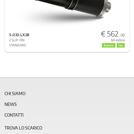
€ 562
S.033.LX2B
, 00
2 SLIP-ON
IVA esclusa
STANDARD
Rumore
Gas
CHI SIAMO
NEWS
CONTATTI
TROVA LO SCARICO