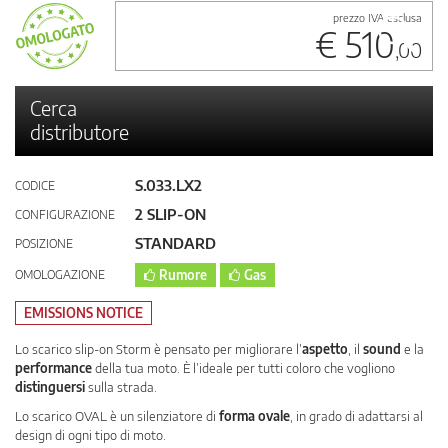
prezzo IVA esclusa
€ 510
,00
Cerca
distributore
S.033.LX2
CODICE
2 SLIP-ON
CONFIGURAZIONE
STANDARD
POSIZIONE
OMOLOGAZIONE
Rumore
Gas
EMISSIONS NOTICE
Lo scarico slip-on Storm è pensato per migliorare l’
aspetto
, il
sound
e la
performance
della tua moto. È l’ideale per tutti coloro che vogliono
distinguersi
sulla strada.
Lo scarico OVAL è un silenziatore di
forma ovale
, in grado di adattarsi al
design di ogni tipo di moto.