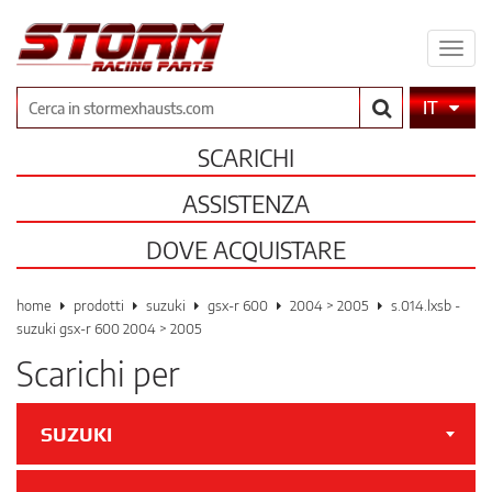
Espa
il
men
Cerca
IT
SCARICHI
ASSISTENZA
DOVE ACQUISTARE
home
prodotti
suzuki
gsx-r 600
2004 > 2005
s.014.lxsb -
suzuki gsx-r 600 2004 > 2005
Scarichi per
SUZUKI