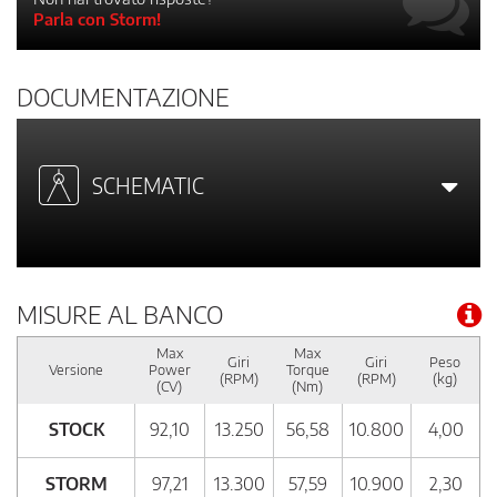
Parla con Storm!
DOCUMENTAZIONE
SCHEMATIC
MISURE AL BANCO
Max
Max
Giri
Giri
Peso
Versione
Power
Torque
(RPM)
(RPM)
(kg)
(CV)
(Nm)
STOCK
92,10
13.250
56,58
10.800
4,00
STORM
97,21
13.300
57,59
10.900
2,30