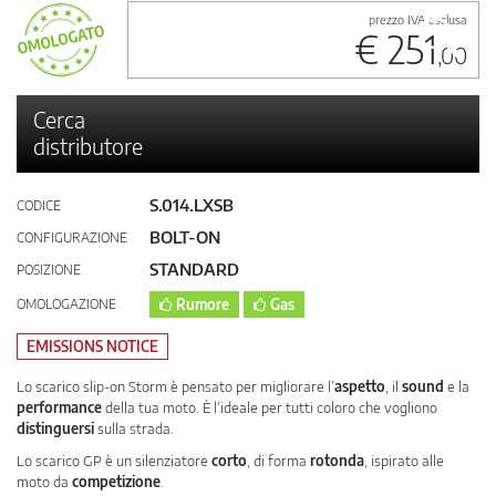
prezzo IVA esclusa
€ 251
,00
Cerca
distributore
S.014.LXSB
CODICE
BOLT-ON
CONFIGURAZIONE
STANDARD
POSIZIONE
OMOLOGAZIONE
Rumore
Gas
EMISSIONS NOTICE
Lo scarico slip-on Storm è pensato per migliorare l’
aspetto
, il
sound
e la
performance
della tua moto. È l’ideale per tutti coloro che vogliono
distinguersi
sulla strada.
Lo scarico GP è un silenziatore
corto
, di forma
rotonda
, ispirato alle
moto da
competizione
.