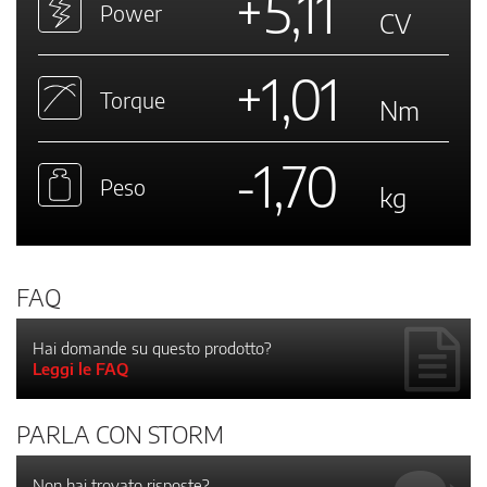
+5,11
Power
CV
+1,01
Torque
Nm
-1,70
Peso
kg
FAQ
Hai domande su questo prodotto?
Leggi le FAQ
PARLA CON STORM
Non hai trovato risposte?