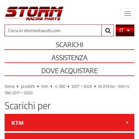
Espa
il
men
Cerca
IT
SCARICHI
ASSISTENZA
DOVE ACQUISTARE
home
prodotti
ktm
rc 390
2017 > 2020
kt.019.lxs - ktm rc
390 2017 > 2020
Scarichi per
KTM