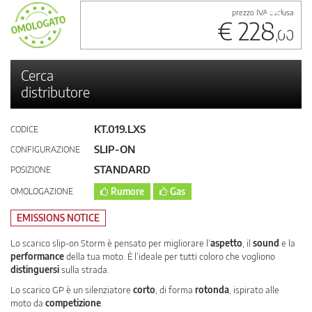
prezzo IVA esclusa
€ 228
,00
Cerca
distributore
KT.019.LXS
CODICE
SLIP-ON
CONFIGURAZIONE
STANDARD
POSIZIONE
OMOLOGAZIONE
Rumore
Gas
EMISSIONS NOTICE
Lo scarico slip-on Storm è pensato per migliorare l’
aspetto
, il
sound
e la
performance
della tua moto. È l’ideale per tutti coloro che vogliono
distinguersi
sulla strada.
Lo scarico GP è un silenziatore
corto
, di forma
rotonda
, ispirato alle
moto da
competizione
.