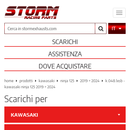
Espa
il
men
Cerca
IT
SCARICHI
ASSISTENZA
DOVE ACQUISTARE
home
prodotti
kawasaki
ninja 125
2019 > 2024
k.048.lxsb -
kawasaki ninja 125 2019 > 2024
Scarichi per
KAWASAKI