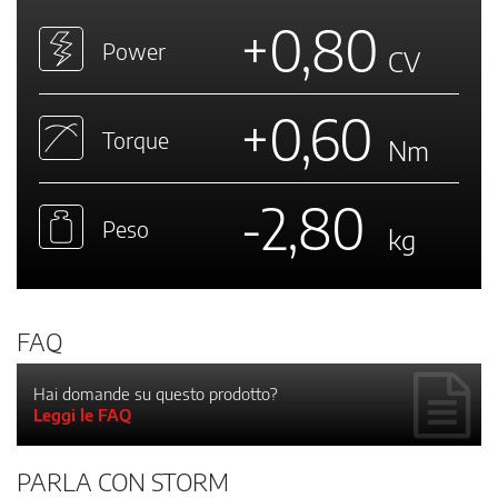
+0,80
Power
CV
+0,60
Torque
Nm
-2,80
Peso
kg
FAQ
Hai domande su questo prodotto?
Leggi le FAQ
PARLA CON STORM