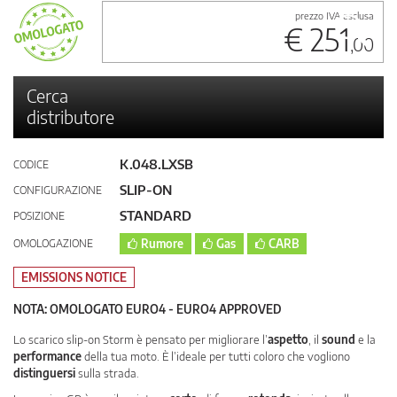
prezzo IVA esclusa
€ 251
,00
Cerca
distributore
K.048.LXSB
CODICE
SLIP-ON
CONFIGURAZIONE
STANDARD
POSIZIONE
OMOLOGAZIONE
Rumore
Gas
CARB
EMISSIONS NOTICE
NOTA: OMOLOGATO EURO4 - EURO4 APPROVED
Lo scarico slip-on Storm è pensato per migliorare l’
aspetto
, il
sound
e la
performance
della tua moto. È l’ideale per tutti coloro che vogliono
distinguersi
sulla strada.