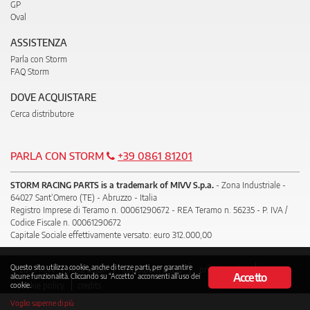
GP
Oval
ASSISTENZA
Parla con Storm
FAQ Storm
DOVE ACQUISTARE
Cerca distributore
PARLA CON STORM
+39 0861 81201
STORM RACING PARTS is a trademark of MIVV S.p.a.
- Zona Industriale -
64027 Sant’Omero (TE) - Abruzzo - Italia
Registro Imprese di Teramo n. 00061290672 - REA Teramo n. 56235 - P. IVA /
Codice Fiscale n. 00061290672
Capitale Sociale effettivamente versato: euro 312.000,00
Questo sito utilizza cookie, anche di terze parti, per garantire
© 2018 Mivv
note legali
condizioni d’uso
privacy policy
Accetto
alcune funzionalità. Cliccando su “Accetto” acconsenti all’uso dei
cookie policy
credits
cookie.
Voglio saperne di più