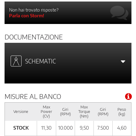
Non hai trovato risposte?
Parla con Storm!
DOCUMENTAZIONE
SCHEMATIC
MISURE AL BANCO
Max
Max
Giri
Giri
Peso
Versione
Power
Torque
(RPM)
(RPM)
(kg)
(CV)
(Nm)
STOCK
11,30
10.000
9,50
7.500
4,60