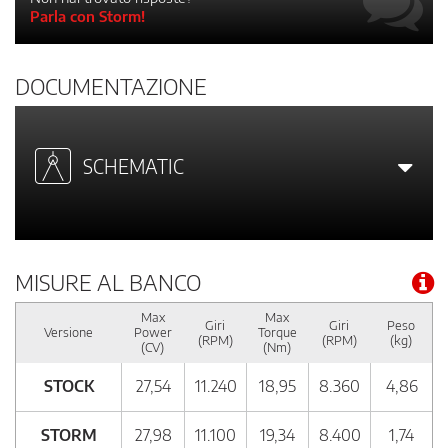
Parla con Storm!
DOCUMENTAZIONE
SCHEMATIC
MISURE AL BANCO
Max
Max
Giri
Giri
Peso
Versione
Power
Torque
(RPM)
(RPM)
(kg)
(CV)
(Nm)
STOCK
27,54
11.240
18,95
8.360
4,86
STORM
27,98
11.100
19,34
8.400
1,74