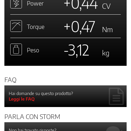
+0,44
Power
CV
+0,47
Torque
Nm
-3,12
Peso
kg
FAQ
Hai domande su questo prodotto?
Leggi le FAQ
PARLA CON STORM
Non hai trovato risposte?