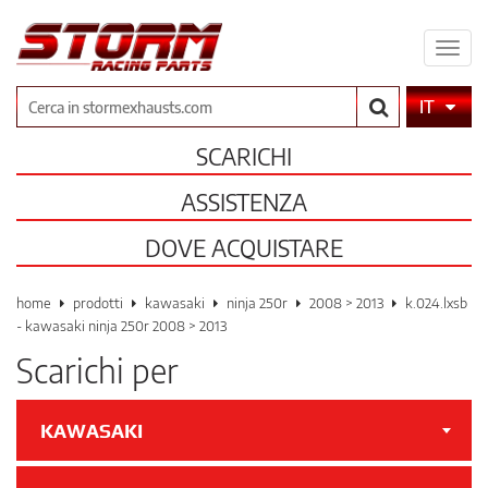
Espa
il
men
Cerca
IT
SCARICHI
ASSISTENZA
DOVE ACQUISTARE
home
prodotti
kawasaki
ninja 250r
2008 > 2013
k.024.lxsb
- kawasaki ninja 250r 2008 > 2013
Scarichi per
KAWASAKI