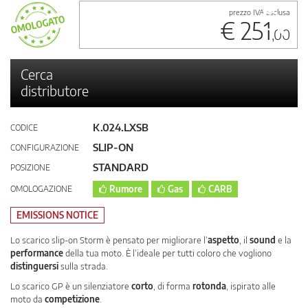
prezzo IVA esclusa
€ 251
,00
Cerca
distributore
K.024.LXSB
CODICE
SLIP-ON
CONFIGURAZIONE
STANDARD
POSIZIONE
OMOLOGAZIONE
Rumore
Gas
CARB
EMISSIONS NOTICE
Lo scarico slip-on Storm è pensato per migliorare l’
aspetto
, il
sound
e la
performance
della tua moto. È l’ideale per tutti coloro che vogliono
distinguersi
sulla strada.
Lo scarico GP è un silenziatore
corto
, di forma
rotonda
, ispirato alle
moto da
competizione
.