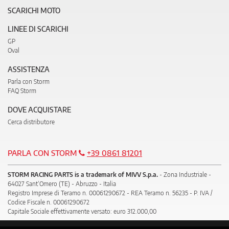
SCARICHI MOTO
LINEE DI SCARICHI
GP
Oval
ASSISTENZA
Parla con Storm
FAQ Storm
DOVE ACQUISTARE
Cerca distributore
PARLA CON STORM
+39 0861 81201
STORM RACING PARTS is a trademark of MIVV S.p.a.
- Zona Industriale -
64027 Sant’Omero (TE) - Abruzzo - Italia
Registro Imprese di Teramo n. 00061290672 - REA Teramo n. 56235 - P. IVA /
Codice Fiscale n. 00061290672
Capitale Sociale effettivamente versato: euro 312.000,00