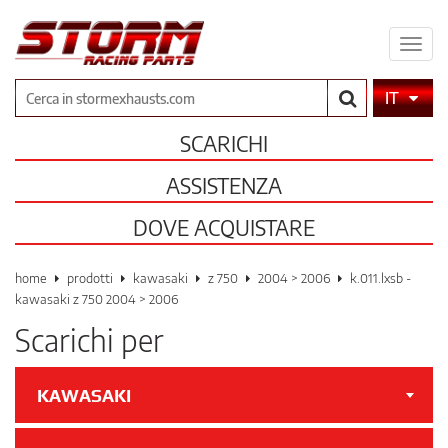
Espa
il
men
Cerca
IT
SCARICHI
ASSISTENZA
DOVE ACQUISTARE
home
prodotti
kawasaki
z 750
2004 > 2006
k.011.lxsb -
kawasaki z 750 2004 > 2006
Scarichi per
KAWASAKI