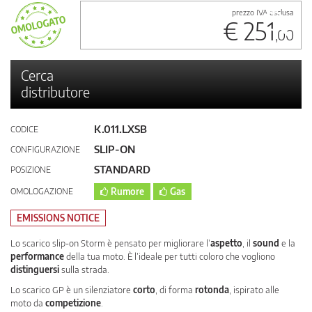
prezzo IVA esclusa
€ 251
,00
Cerca
distributore
K.011.LXSB
CODICE
SLIP-ON
CONFIGURAZIONE
STANDARD
POSIZIONE
OMOLOGAZIONE
Rumore
Gas
EMISSIONS NOTICE
Lo scarico slip-on Storm è pensato per migliorare l’
aspetto
, il
sound
e la
performance
della tua moto. È l’ideale per tutti coloro che vogliono
distinguersi
sulla strada.
Lo scarico GP è un silenziatore
corto
, di forma
rotonda
, ispirato alle
moto da
competizione
.