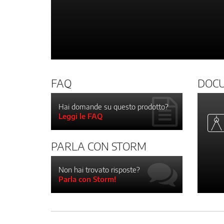
FAQ
DOC
Hai domande su questo prodotto?
Leggi le FAQ
PARLA CON STORM
Non hai trovato risposte?
Parla con Storm!