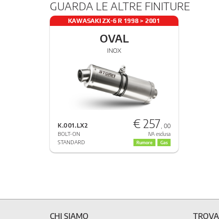
GUARDA LE ALTRE FINITURE
KAWASAKI ZX-6 R 1998 > 2001
OVAL
INOX
€ 257
K.001.LX2
, 00
BOLT-ON
IVA esclusa
STANDARD
Rumore
Gas
CHI SIAMO
TROVA