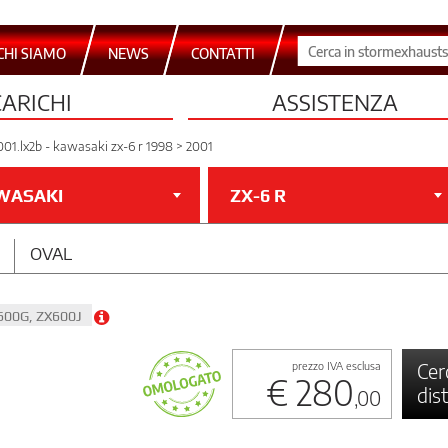
CHI SIAMO
NEWS
CONTATTI
CARICHI
ASSISTENZA
001.lx2b - kawasaki zx-6 r 1998 > 2001
WASAKI
ZX-6 R
OVAL
X600G, ZX600J
Cer
prezzo IVA esclusa
€ 280
dis
,00