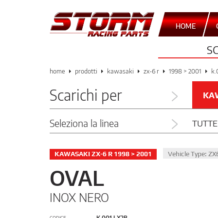
HOME
S
home
prodotti
kawasaki
zx-6 r
1998 > 2001
k.
Scarichi per
KA
Seleziona la linea
TUTTE
KAWASAKI ZX-6 R 1998 > 2001
Vehicle Type: Z
OVAL
INOX NERO
K.001.LX2B