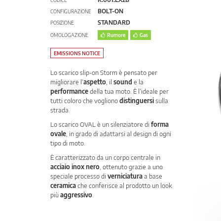
CODICE
BOLT-ON
CONFIGURAZIONE
STANDARD
POSIZIONE
OMOLOGAZIONE
Rumore
Gas
EMISSIONS NOTICE
Lo scarico slip-on Storm è pensato per
migliorare l’
aspetto
, il
sound
e la
performance
della tua moto. È l’ideale per
tutti coloro che vogliono
distinguersi
sulla
strada.
Lo scarico OVAL è un silenziatore di
forma
ovale
, in grado di adattarsi al design di ogni
tipo di moto.
È caratterizzato da un corpo centrale in
acciaio inox nero
, ottenuto grazie a uno
speciale processo di
verniciatura
a base
ceramica
che conferisce al prodotto un look
più
aggressivo
.