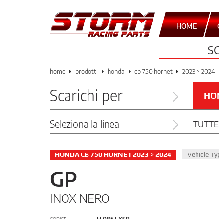
HOME
S
home
prodotti
honda
cb 750 hornet
2023 > 2024
Scarichi per
HO
Seleziona la linea
TUTTE
HONDA CB 750 HORNET 2023 > 2024
Vehicle T
GP
INOX NERO
H.085.LXSB