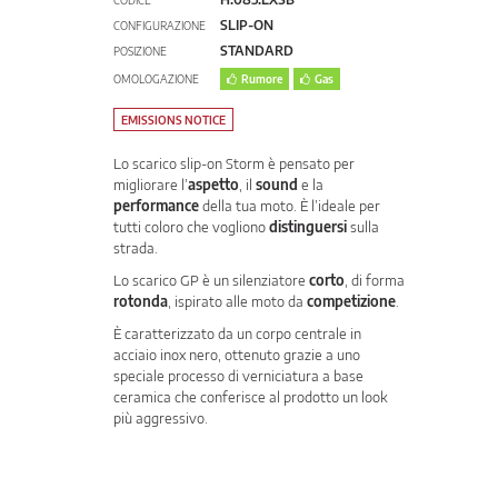
CODICE
SLIP-ON
CONFIGURAZIONE
STANDARD
POSIZIONE
OMOLOGAZIONE
Rumore
Gas
EMISSIONS NOTICE
Lo scarico slip-on Storm è pensato per
migliorare l’
aspetto
, il
sound
e la
performance
della tua moto. È l’ideale per
tutti coloro che vogliono
distinguersi
sulla
strada.
Lo scarico GP è un silenziatore
corto
, di forma
rotonda
, ispirato alle moto da
competizione
.
È caratterizzato da un corpo centrale in
acciaio inox nero, ottenuto grazie a uno
speciale processo di verniciatura a base
ceramica che conferisce al prodotto un look
più aggressivo.