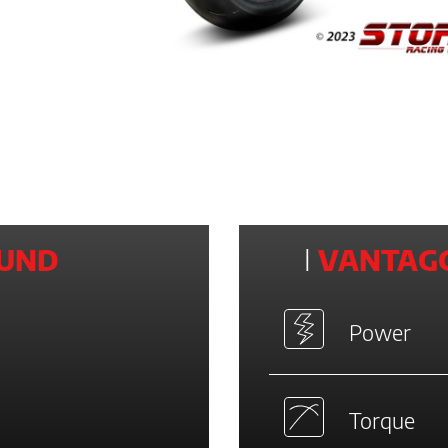
UND
I
VANTAGG
Power
Torque