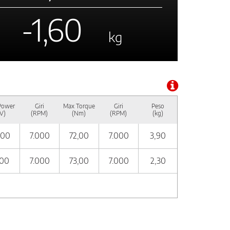
-1,60
kg
Power
Giri
Max Torque
Giri
Peso
V)
(RPM)
(Nm)
(RPM)
(kg)
,00
7.000
72,00
7.000
3,90
,00
7.000
73,00
7.000
2,30