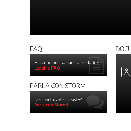
FAQ
DOC
Hai domande su questo prodotto?
Leggi le FAQ
PARLA CON STORM
Non hai trovato risposte?
Parla con Storm!