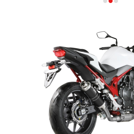
•
•
•