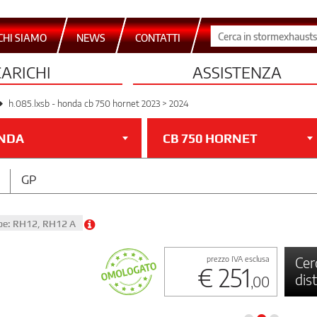
CHI SIAMO
NEWS
CONTATTI
CARICHI
ASSISTENZA
h.085.lxsb - honda cb 750 hornet 2023 > 2024
NDA
CB 750 HORNET
GP
ype: RH12, RH12 A
Cer
prezzo IVA esclusa
€ 251
dis
,00