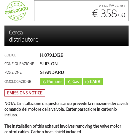
prezzo IVA esclusa
€ 358
,00
Cerca
distributore
H.079.LX2B
CODICE
SLIP-ON
CONFIGURAZIONE
STANDARD
POSIZIONE
OMOLOGAZIONE
Rumore
Gas
CARB
EMISSIONS NOTICE
NOTA: L’installazione di questo scarico prevede la rimozione dei cavi di
comando del motore della valvola. Carter paracalore in carbonio
incluso.
The installation of this exhaust involves removing the valve motor
control cables. Carbon heat-shield included