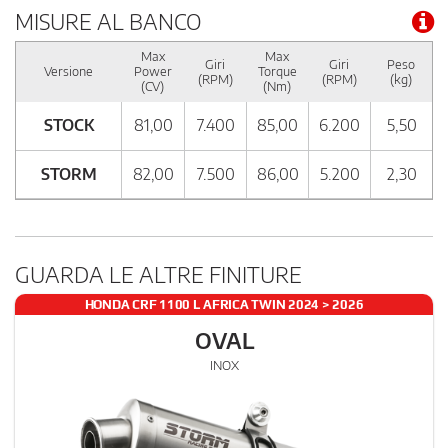
MISURE AL BANCO
Max
Max
Giri
Giri
Peso
Versione
Power
Torque
(RPM)
(RPM)
(kg)
(CV)
(Nm)
STOCK
81,00
7.400
85,00
6.200
5,50
STORM
82,00
7.500
86,00
5.200
2,30
GUARDA LE ALTRE FINITURE
HONDA CRF 1100 L AFRICA TWIN 2024 > 2026
OVAL
INOX