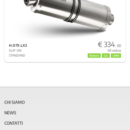
€ 334
H.079.LX2
, 00
SLIP-ON
IVA esclusa
STANDARD
Rumore
Gas
CARB
CHI SIAMO
NEWS
CONTATTI