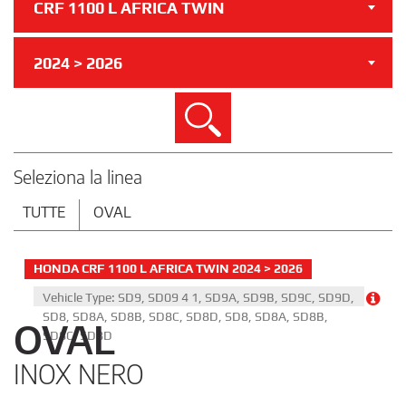
CRF 1100 L AFRICA TWIN
2024 > 2026
Cerca
Seleziona la linea
TUTTE
OVAL
HONDA CRF 1100 L AFRICA TWIN 2024 > 2026
Vehicle Type: SD9, SD09 4 1, SD9A, SD9B, SD9C, SD9D,
SD8, SD8A, SD8B, SD8C, SD8D, SD8, SD8A, SD8B,
OVAL
SD8C, SD8D
INOX NERO