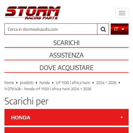
Espa
il
men
Cerca
IT
SCARICHI
ASSISTENZA
DOVE ACQUISTARE
home
prodotti
honda
crf 1100 l africa twin
2024 > 2026
h.079.lx2b - honda crf 1100 l africa twin 2024 > 2026
Scarichi per
HONDA