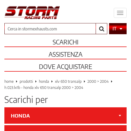
Espa
il
men
Cerca
IT
SCARICHI
ASSISTENZA
DOVE ACQUISTARE
home
prodotti
honda
xlv 650 transalp
2000 > 2004
h.023.lx1b - honda xlv 650 transalp 2000 > 2004
Scarichi per
HONDA