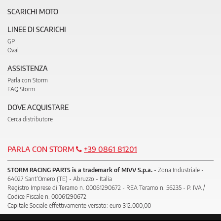
SCARICHI MOTO
LINEE DI SCARICHI
GP
Oval
ASSISTENZA
Parla con Storm
FAQ Storm
DOVE ACQUISTARE
Cerca distributore
PARLA CON STORM
+39 0861 81201
STORM RACING PARTS is a trademark of MIVV S.p.a.
- Zona Industriale -
64027 Sant’Omero (TE) - Abruzzo - Italia
Registro Imprese di Teramo n. 00061290672 - REA Teramo n. 56235 - P. IVA /
Codice Fiscale n. 00061290672
Capitale Sociale effettivamente versato: euro 312.000,00