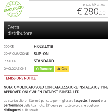
prezzo IVA esclusa
€ 280
,00
Cerca
distributore
H.023.LX1B
CODICE
SLIP-ON
CONFIGURAZIONE
STANDARD
POSIZIONE
OMOLOGAZIONE
Rumore
Gas
EMISSIONS NOTICE
NOTA: OMOLOGATO SOLO CON CATALIZZATORE INSTALLATO / TYPE
APPROVED ONLY WHEN CATALYST IS INSTALLED
Lo scarico slip-on Storm è pensato per migliorare l’
aspetto
, il
sound
e la
performance
della tua moto. È l’ideale per tutti coloro che vogliono
distinguersi
sulla strada.