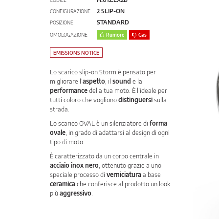
CODICE
2 SLIP-ON
CONFIGURAZIONE
STANDARD
POSIZIONE
OMOLOGAZIONE
Rumore
Gas
EMISSIONS NOTICE
Lo scarico slip-on Storm è pensato per
migliorare l’
aspetto
, il
sound
e la
performance
della tua moto. È l’ideale per
tutti coloro che vogliono
distinguersi
sulla
strada.
Lo scarico OVAL è un silenziatore di
forma
ovale
, in grado di adattarsi al design di ogni
tipo di moto.
È caratterizzato da un corpo centrale in
acciaio inox nero
, ottenuto grazie a uno
speciale processo di
verniciatura
a base
ceramica
che conferisce al prodotto un look
più
aggressivo
.