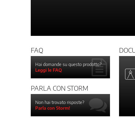
FAQ
DOC
Hai domande su questo prodotto?
Leggi le FAQ
PARLA CON STORM
Non hai trovato risposte?
Parla con Storm!