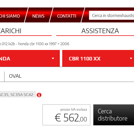
CHI SIAMO
NEWS
CONTATTI
CARICHI
ASSISTENZA
h.012.lx2b - honda cbr 1100 xx 1997 > 2006
NDA
CBR 1100 XX
OVAL
 SC35, SC35A SC42
Cerca
prezzo IVA esclusa
€ 562
distributore
,00