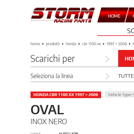
HOME
S
home
prodotti
honda
cbr 1100 xx
1997 > 2006
Scarichi per
HO
Seleziona la linea
TUTTE
HONDA CBR 1100 XX 1997 > 2006
Vehicle Type:
OVAL
INOX NERO
H.012.LX2B