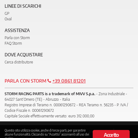
LINEE DI SCARICHI
GP
Oval
ASSISTENZA
Parla con Storm
FAQ Storm
DOVE ACQUISTARE
Cerca distributore
PARLA CON STORM
+39 0861 81201
STORM RACING PARTS is a trademark of MIVV S.p.a.
- Zona Industriale -
64027 Sant’Omero (TE) - Abruzzo - Italia
Registro Imprese di Teramo n. 00061290672 - REA Teramo n. 56235 - P. IVA /
Codice Fiscale n. 00061290672
Capitale Sociale effettivamente versato: euro 312.000,00
Questo sito utilizza cookie, anche di terze parti, per garantire
© 2018 Mivv
note legali
condizioni d’uso
privacy policy
Accetto
alcune funzionalità. Cliccando su “Accetto” acconsenti all’uso dei