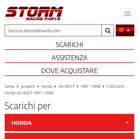
Espa
il
men
Cerca
IT
SCARICHI
ASSISTENZA
DOVE ACQUISTARE
home
prodotti
honda
cbr 600 f
1991 > 1998
h.003.lx1b -
honda cbr 600 f 1991 > 1998
Scarichi per
HONDA