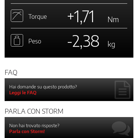
+1,71
Torque
Nm
-2,38
Peso
kg
FAQ
Hai domande su questo prodotto?
Leggi le FAQ
PARLA CON STORM
Non hai trovato risposte?
Parla con Storm!