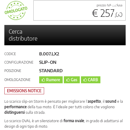
prezzo IVA esclusa
€ 257
,00
Cerca
distributore
B.007.LX2
CODICE
SLIP-ON
CONFIGURAZIONE
STANDARD
POSIZIONE
OMOLOGAZIONE
Rumore
Gas
CARB
EMISSIONS NOTICE
Lo scarico slip-on Storm è pensato per migliorare l’
aspetto
, il
sound
e la
performance
della tua moto. È l’ideale per tutti coloro che vogliono
distinguersi
sulla strada.
Lo scarico OVAL è un silenziatore di
forma ovale
, in grado di adattarsi al
design di ogni tipo di moto.