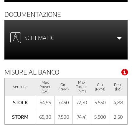
DOCUMENTAZIONE
SCHEMATIC
MISURE AL BANCO
Max
Max
Giri
Giri
Peso
Versione
Power
Torque
(RPM)
(RPM)
(kg)
(CV)
(Nm)
STOCK
64,95
7.450
72,70
5.550
4,88
STORM
65,80
7.500
74,41
5.500
2,50