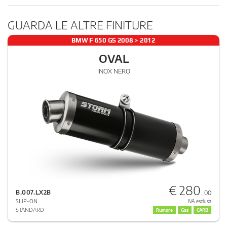
GUARDA LE ALTRE FINITURE
BMW F 650 GS 2008 > 2012
OVAL
INOX NERO
€ 280
B.007.LX2B
, 00
SLIP-ON
IVA esclusa
STANDARD
Rumore
Gas
CARB