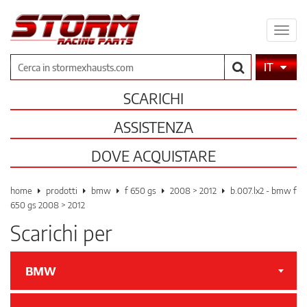
Espa
il
men
Cerca
IT
SCARICHI
ASSISTENZA
DOVE ACQUISTARE
home
prodotti
bmw
f 650 gs
2008 > 2012
b.007.lx2 - bmw f
650 gs 2008 > 2012
Scarichi per
BMW