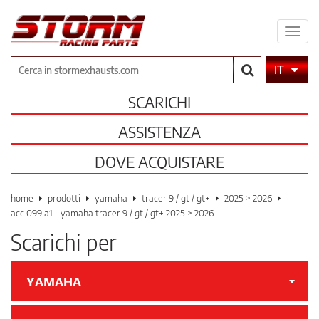
Espa
il
men
Cerca
IT
SCARICHI
ASSISTENZA
DOVE ACQUISTARE
home
prodotti
yamaha
tracer 9 / gt / gt+
2025 > 2026
acc.099.a1 - yamaha tracer 9 / gt / gt+ 2025 > 2026
Scarichi per
YAMAHA