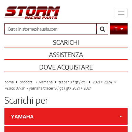
Espa
il
men
Cerca
IT
SCARICHI
ASSISTENZA
DOVE ACQUISTARE
home
prodotti
yamaha
tracer 9 / gt / gt+
2021 > 2024
74.acc.077.a1 - yamaha tracer 9 / gt / gt+ 2021 > 2024
Scarichi per
YAMAHA