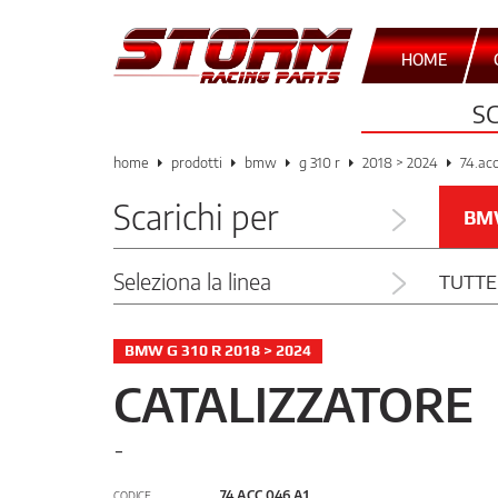
HOME
S
home
prodotti
bmw
g 310 r
2018 > 2024
74.ac
Scarichi per
BM
Seleziona la linea
TUTTE
BMW G 310 R 2018 > 2024
CATALIZZATORE
-
74.ACC.046.A1
CODICE