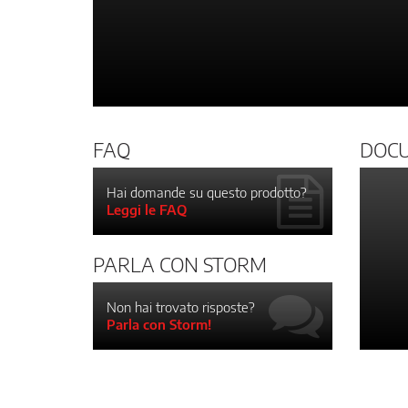
FAQ
DOC
Hai domande su questo prodotto?
Leggi le FAQ
PARLA CON STORM
Non hai trovato risposte?
Parla con Storm!