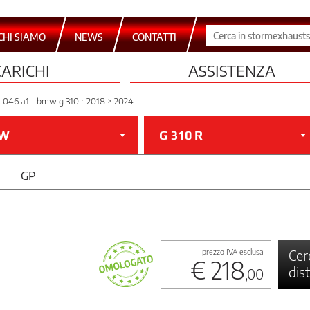
CHI SIAMO
NEWS
CONTATTI
CARICHI
ASSISTENZA
c.046.a1 - bmw g 310 r 2018 > 2024
W
G 310 R
GP
Cer
prezzo IVA esclusa
€ 218
dis
,00