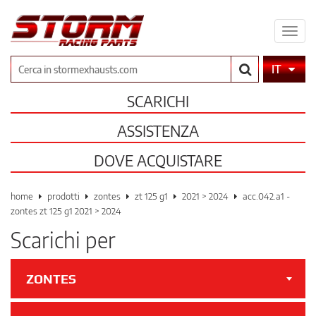
Espa
il
men
Cerca
IT
SCARICHI
ASSISTENZA
DOVE ACQUISTARE
home
prodotti
zontes
zt 125 g1
2021 > 2024
acc.042.a1 -
zontes zt 125 g1 2021 > 2024
Scarichi per
ZONTES