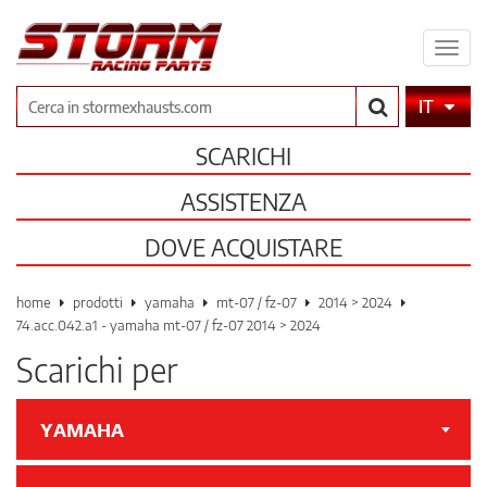
Espa
il
men
Cerca
IT
SCARICHI
ASSISTENZA
DOVE ACQUISTARE
home
prodotti
yamaha
mt-07 / fz-07
2014 > 2024
74.acc.042.a1 - yamaha mt-07 / fz-07 2014 > 2024
Scarichi per
YAMAHA