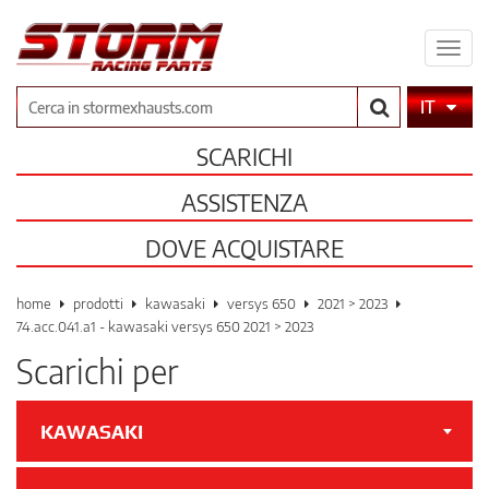
Espa
il
men
Cerca
IT
SCARICHI
ASSISTENZA
DOVE ACQUISTARE
home
prodotti
kawasaki
versys 650
2021 > 2023
74.acc.041.a1 - kawasaki versys 650 2021 > 2023
Scarichi per
KAWASAKI