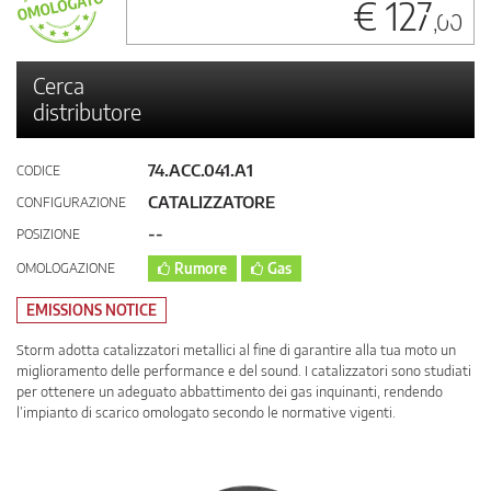
€ 127
,00
Cerca
distributore
74.ACC.041.A1
CODICE
CATALIZZATORE
CONFIGURAZIONE
--
POSIZIONE
OMOLOGAZIONE
Rumore
Gas
EMISSIONS NOTICE
Storm adotta catalizzatori metallici al fine di garantire alla tua moto un
miglioramento delle performance e del sound. I catalizzatori sono studiati
per ottenere un adeguato abbattimento dei gas inquinanti, rendendo
l’impianto di scarico omologato secondo le normative vigenti.